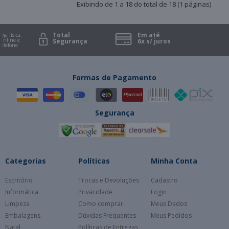
Exibindo de 1 a 18 do total de 18 (1 páginas)
Total
Em até
 física,
ine e
Segurança
6x s/ juros
efone
Formas de Pagamento
Segurança
Categorias
Políticas
Minha Conta
Escritório
Trocas e Devoluções
Cadastro
Informática
Privacidade
Login
Limpeza
Como comprar
Meus Dados
Embalagens
Dúvidas Frequentes
Meus Pedidos
Natal
Políticas de Entregas