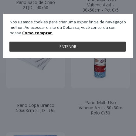
Pano Saco de Chão
Vabene Azul -
2TJD - 40x60
30x50cm - Pct C/5
Nós usamos cookies para criar uma experiência de navegação
melhor. Ao acessar o site da Dokassa, você concorda com
nossa
Como comprar.
ENTENDI!
Pano Multi-Uso
Pano Copa Branco
Vabene Azul - 30x50m
50x68cm 2TJD - Uni
Rolo C/50