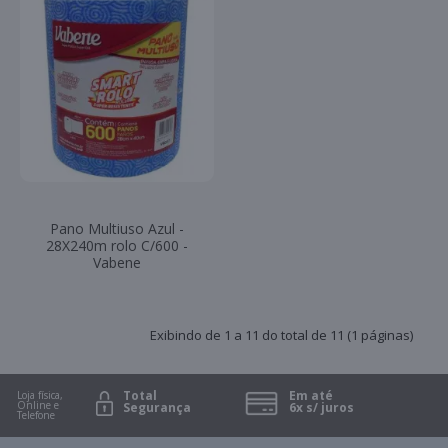
Pano Multiuso Azul -
28X240m rolo C/600 -
Vabene
Exibindo de 1 a 11 do total de 11 (1 páginas)
Total
Em até
Loja física,
Online e
Segurança
6x s/ juros
Telefone