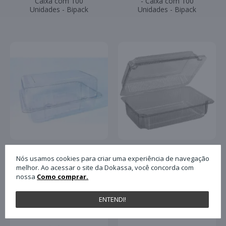
Caixa com 100
- Caixa com 100
Unidades - Bipack
Unidades - Bipack
Nós usamos cookies para criar uma experiência de navegação
Bandeja Plástica N°20
Bandeja Plástica Nº13
melhor. Ao acessar o site da Dokassa, você concorda com
- Caixa com 100
- Caixa com 100
nossa
Como comprar.
Unidades - Bipack
Unidades - Bipack
ENTENDI!