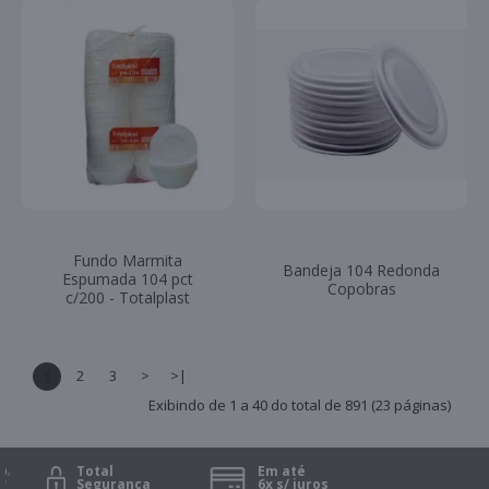
Fundo Marmita
Bandeja 104 Redonda
Espumada 104 pct
Copobras
c/200 - Totalplast
1
2
3
>
>|
Exibindo de 1 a 40 do total de 891 (23 páginas)
Total
Em até
Segurança
6x s/ juros