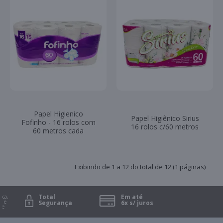
Papel Higienico
Papel Higiênico Sirius
Fofinho - 16 rolos com
16 rolos c/60 metros
60 metros cada
Exibindo de 1 a 12 do total de 12 (1 páginas)
Total
Em até
ca,
 e
Segurança
6x s/ juros
e