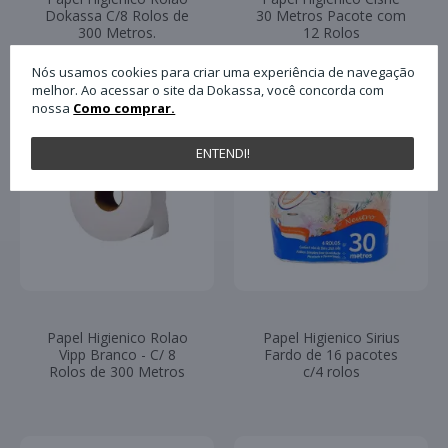
Dokassa C/8 Rolos de
30 Metros Pacote com
300 Metros.
12 Rolos
Nós usamos cookies para criar uma experiência de navegação
melhor. Ao acessar o site da Dokassa, você concorda com
nossa
Como comprar.
ENTENDI!
Papel Higienico Rolao
Papel Higienico Sirius
Vipp Branco - C/ 8
Fardo de 16 pacotes
Rolos de 300 Metros
c/4 rolos