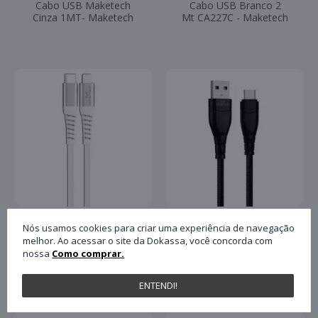
Cabo USB Maketech
Cabo USB Branco 2
Cinza 1MT- Maketech
Mt CA227C - Maketech
Nós usamos cookies para criar uma experiência de navegação
Cabo IOS Branco
Cabo USB Preto
melhor. Ao acessar o site da Dokassa, você concorda com
554907 1,5mt -
ca151c 1,5MT-
nossa
Como comprar.
Maketech
Maketech
ENTENDI!