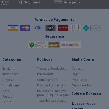
 e
Segurança
6x s/ juros
ne
Formas de Pagamento
Segurança
Categorias
Políticas
Minha Conta
Escritório
Trocas e Devoluções
Cadastro
Informática
Privacidade
Login
Limpeza
Como comprar
Meus Dados
Embalagens
Dúvidas Frequentes
Meus Pedidos
Natal
Políticas de Entregas
Sobre a Dokassa
para Brusque e Região
Páscoa
Trabalhe na Dokassa
Outlet
Nossas redes
sociais