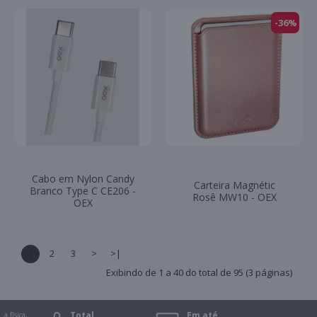
-36%
Cabo em Nylon Candy
Carteira Magnétic
Branco Type C CE206 -
Rosê MW10 - OEX
OEX
1
2
3
>
>|
Exibindo de 1 a 40 do total de 95 (3 páginas)
Total
Em até
ica,