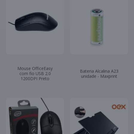
Mouse OfficeEasy
Bateria Alcalina A23
com fio USB 2.0
unidade - Maxprint
1200DPI Preto