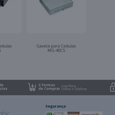
edulas
Gaveta para Cedulas
S
MG-40CS
de
3 Formas
Loja física,
utos
de Comprar
Online e Telefone
Segurança