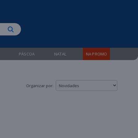
biruba!
PÁSCOA
NATAL
NA PROMO
Organizar por: