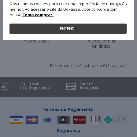
Nós usamos cookies para criar uma experiência de navegação
melhor. Ao acessar o site da Dokassa, você concorda com
nossa
Como comprar.
ENTENDI!
Cordão de Silicone
Crachá Simples sem
para Crachá Dac
Presilha - Dac
Pacote com 50
Unidades
Exibindo de 1 a 6 do total de 6 (1 páginas)
Total
Em até
 física,
ine e
Segurança
6x s/ juros
efone
Formas de Pagamento
Segurança