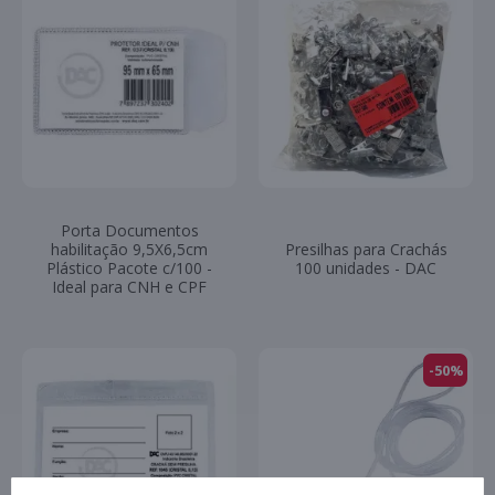
Porta Documentos
habilitação 9,5X6,5cm
Presilhas para Crachás
Plástico Pacote c/100 -
100 unidades - DAC
Ideal para CNH e CPF
-50%