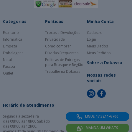
Categorias
Políticas
Minha Conta
Escritório
Trocas e Devoluções
Cadastro
Informática
Privacidade
Login
Limpeza
Como comprar
Meus Dados
Embalagens
Dúvidas Frequentes
Meus Pedidos
Natal
Políticas de Entregas
Sobre a Dokassa
para Brusque e Região
Páscoa
Trabalhe na Dokassa
Outlet
Nossas redes
sociais
Horário de atendimento
Segunda a sexta-feira
LIGUE 47 3211-6700
das 08h00 às 18h00 Sabádo
das 08h00 às 12h00.
MANDA UM WHATS
Avenida 1º de maio, 387 Primeiro de