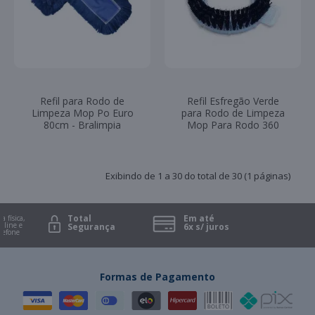
Refil para Rodo de
Refil Esfregão Verde
Limpeza Mop Po Euro
para Rodo de Limpeza
80cm - Bralimpia
Mop Para Rodo 360
Exibindo de 1 a 30 do total de 30 (1 páginas)
Total
Em até
ica,
 e
Segurança
6x s/ juros
e
Formas de Pagamento