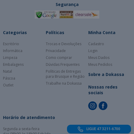
Segurança
Categorias
Políticas
Minha Conta
Escritório
Trocas e Devoluções
Cadastro
Informática
Privacidade
Login
Limpeza
Como comprar
Meus Dados
Embalagens
Dúvidas Frequentes
Meus Pedidos
Natal
Políticas de Entregas
Sobre a Dokassa
para Brusque e Região
Páscoa
Trabalhe na Dokassa
Outlet
Nossas redes
sociais
Horário de atendimento
Segunda a sexta-feira
LIGUE 47 3211-6700
das 08h00 às 18h00 Sabádo