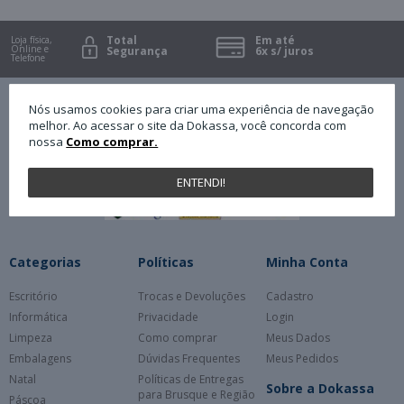
Total
Em até
Loja física,
Online e
Segurança
6x s/ juros
Telefone
Nós usamos cookies para criar uma experiência de navegação
Formas de Pagamento
melhor. Ao acessar o site da Dokassa, você concorda com
nossa
Como comprar.
Segurança
ENTENDI!
Categorias
Políticas
Minha Conta
Escritório
Trocas e Devoluções
Cadastro
Informática
Privacidade
Login
Limpeza
Como comprar
Meus Dados
Embalagens
Dúvidas Frequentes
Meus Pedidos
Natal
Políticas de Entregas
Sobre a Dokassa
para Brusque e Região
Páscoa