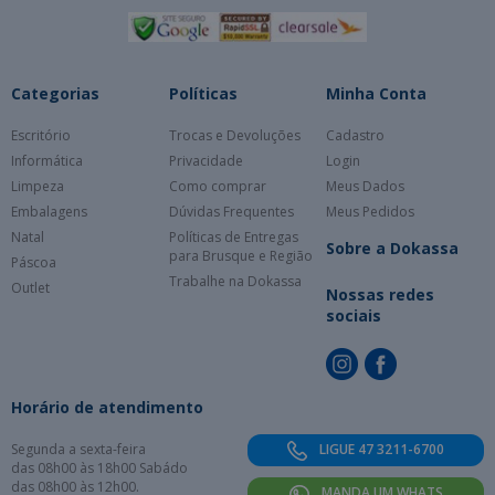
Categorias
Políticas
Minha Conta
Escritório
Trocas e Devoluções
Cadastro
Informática
Privacidade
Login
Limpeza
Como comprar
Meus Dados
Embalagens
Dúvidas Frequentes
Meus Pedidos
Natal
Políticas de Entregas
Sobre a Dokassa
para Brusque e Região
Páscoa
Trabalhe na Dokassa
Outlet
Nossas redes
sociais
Horário de atendimento
Segunda a sexta-feira
LIGUE 47 3211-6700
das 08h00 às 18h00 Sabádo
das 08h00 às 12h00.
MANDA UM WHATS