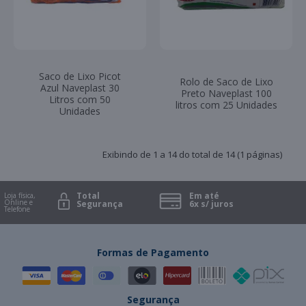
Saco de Lixo Picot
Rolo de Saco de Lixo
Azul Naveplast 30
Preto Naveplast 100
Litros com 50
litros com 25 Unidades
Unidades
Exibindo de 1 a 14 do total de 14 (1 páginas)
Total
Em até
oja física,
Online e
Segurança
6x s/ juros
elefone
Formas de Pagamento
Segurança