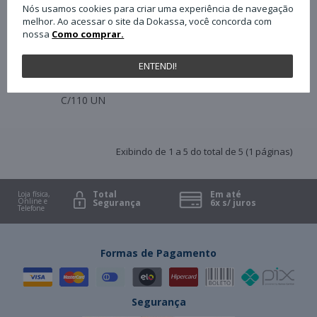
Nós usamos cookies para criar uma experiência de navegação
melhor. Ao acessar o site da Dokassa, você concorda com
nossa
Como comprar.
ENTENDI!
Elástico 100 G Fulgor
N°18 - Amarelo PCT
C/110 UN
Exibindo de 1 a 5 do total de 5 (1 páginas)
Total
Em até
Loja física,
Online e
Segurança
6x s/ juros
Telefone
Formas de Pagamento
Segurança