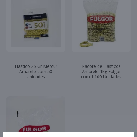
Elástico 25 Gr Mercur
Pacote de Elásticos
Amarelo com 50
Amarelo 1kg Fulgor
Unidades
com 1.100 Unidades