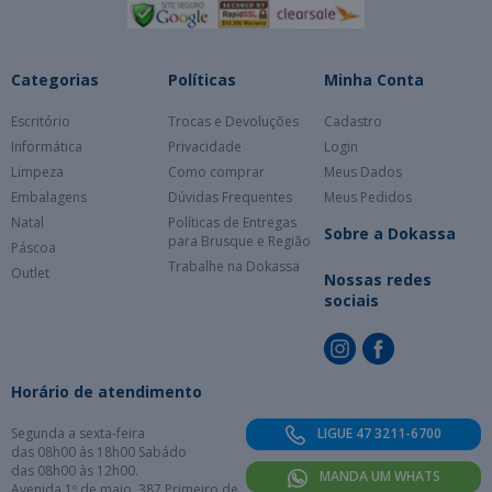
Categorias
Políticas
Minha Conta
Escritório
Trocas e Devoluções
Cadastro
Informática
Privacidade
Login
Limpeza
Como comprar
Meus Dados
Embalagens
Dúvidas Frequentes
Meus Pedidos
Natal
Políticas de Entregas
Sobre a Dokassa
para Brusque e Região
Páscoa
Trabalhe na Dokassa
Outlet
Nossas redes
sociais
Horário de atendimento
Segunda a sexta-feira
LIGUE 47 3211-6700
das 08h00 às 18h00 Sabádo
das 08h00 às 12h00.
MANDA UM WHATS
Avenida 1º de maio, 387 Primeiro de