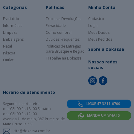
Categorias
Políticas
Minha Conta
Escritório
Trocas e Devoluções
Cadastro
Informática
Privacidade
Login
Limpeza
Como comprar
Meus Dados
Embalagens
Dúvidas Frequentes
Meus Pedidos
Natal
Políticas de Entregas
Sobre a Dokassa
para Brusque e Região
Páscoa
Trabalhe na Dokassa
Outlet
Nossas redes
sociais
Horário de atendimento
Segunda a sexta-feira
LIGUE 47 3211-6700
das 08h00 às 18h00 Sabádo
das 08h00 às 12h00.
MANDA UM WHATS
Avenida 1º de maio, 387 Primeiro de
Maio Brusque / SC
site@dokassa.com.br