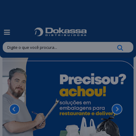
| Entregas gratuitas em até 24 horas para Brusque e Guabiruba!