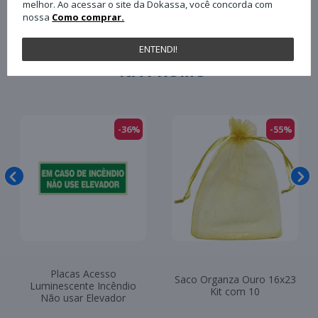
melhor. Ao acessar o site da Dokassa, você concorda com
nossa
Como comprar.
ENTENDI!
NA PROMO
-36%
-55%
Placas Acesso
Saco Organza Ouro 16x23
Luminescente Incêndio
Kit com 10
Não usar Elevador