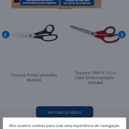
Tesoura 1890-9 1/2 c/
Tesoura Ponto Vermelho
Cabo Emborrachado -
Mundial
Mundial
Ver mais produtos
Nós usamos cookies para criar uma experiência de navegação
Ver mais produtos