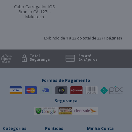
Cabo Carregador IOS
Branco CA-127I -
Maketech
Exibindo de 1 a 23 do total de 23 (1 páginas)
Total
Em até
 física,
ine e
Segurança
6x s/ juros
efone
Formas de Pagamento
Segurança
Categorias
Políticas
Minha Conta