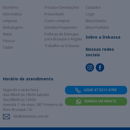
Escritório
Trocas e Devoluções
Cadastro
Informática
Privacidade
Login
Limpeza
Como comprar
Meus Dados
Embalagens
Dúvidas Frequentes
Meus Pedidos
Natal
Políticas de Entregas
Sobre a Dokassa
para Brusque e Região
Páscoa
Trabalhe na Dokassa
Outlet
Nossas redes
sociais
Horário de atendimento
Segunda a sexta-feira
LIGUE 47 3211-6700
das 08h00 às 18h00 Sabádo
das 08h00 às 12h00.
MANDA UM WHATS
Avenida 1º de maio, 387 Primeiro de
Maio Brusque / SC
site@dokassa.com.br