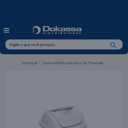
| Entregas gratuitas em até 24 horas para Brusque e Guabiruba!
Principal
Lixeira Plástica Branca 10L Plasvale