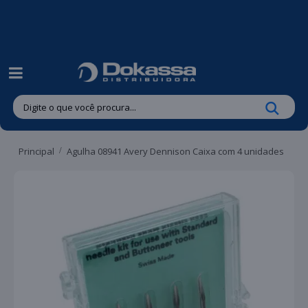
| Entregas gratuitas em até 24 horas para Brusque e Guabiruba!
Principal
Agulha 08941 Avery Dennison Caixa com 4 unidades