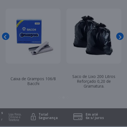
Saco de Lixo 200 Litros
Caixa de Grampos 106/8
Reforçado 0,20 de
Bacchi
Gramatura.
Total
Em até
Loja física,
Online e
Segurança
6x s/ juros
Telefone