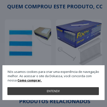
QUEM COMPROU ESTE PRODUTO, C
Nós usamos cookies para criar uma experiência de navegação
Pino Plástico Tag Fix
melhor. Ao acessar o site da Dokassa, você concorda com
Envelope Plastico para
Pin Antifurto 40mm
nossa
Como comprar.
Nota Fiscal Plasvit
com 5.000 Unidades
13x17 Un
Paulimaq
ENTENDI!
PRODUTOS RELACIONADOS