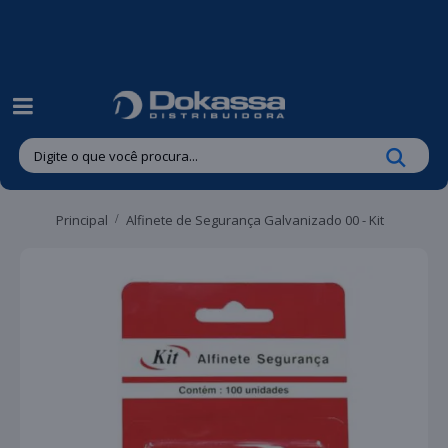
| Entregas gratuitas em até 24 horas para Brusque e Guabiruba!
Principal
Alfinete de Segurança Galvanizado 00 - Kit