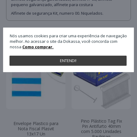
pequeno galvanizado, alfinete para costura
Alfinete de segurança Kit, numero 00. Niquelados.
QUEM COMPROU ESTE PRODUTO, C
Nós usamos cookies para criar uma experiência de navegação
melhor. Ao acessar o site da Dokassa, você concorda com
nossa
Como comprar.
ENTENDI!
Pino Plástico Tag Fix
Envelope Plastico para
Pin Antifurto 40mm
Nota Fiscal Plasvit
com 5.000 Unidades
13x17 Un
Paulimaq