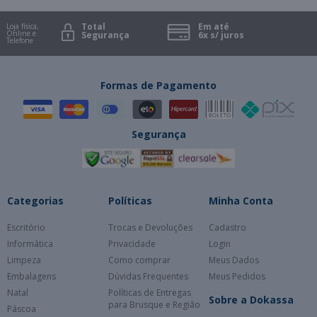
Total
Em até
Loja física,
Online e
Segurança
6x s/ juros
Telefone
Formas de Pagamento
Segurança
Categorias
Políticas
Minha Conta
Escritório
Trocas e Devoluções
Cadastro
Informática
Privacidade
Login
Limpeza
Como comprar
Meus Dados
Embalagens
Dúvidas Frequentes
Meus Pedidos
Natal
Políticas de Entregas
Sobre a Dokassa
para Brusque e Região
Páscoa