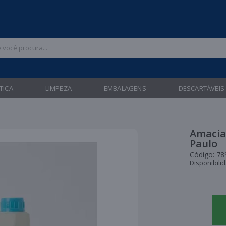
 47 3211-6700 |
| Entregas gratuitas em até 24 horas para Brusque e Gua
TICA
LIMPEZA
EMBALAGENS
DESCARTÁVEIS
Amacia
Paulo
Código:
78
Disponibili