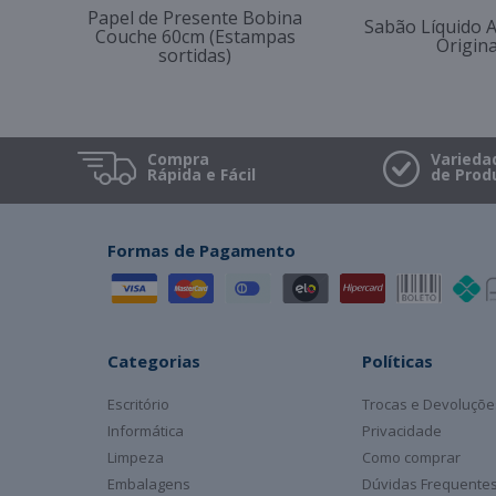
Papel de Presente Bobina
Sabão Líquido At
Couche 60cm (Estampas
Origina
sortidas)
Compra
Varieda
Rápida e Fácil
de Prod
Formas de Pagamento
Categorias
Políticas
Escritório
Trocas e Devoluçõe
Informática
Privacidade
Limpeza
Como comprar
Embalagens
Dúvidas Frequente