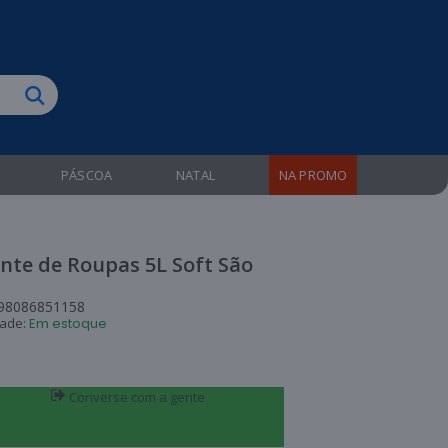
biruba!
PÁSCOA
NATAL
NA PROMO
nte de Roupas 5L Soft São
98086851158
dade:
Em estoque
Converse com a gente