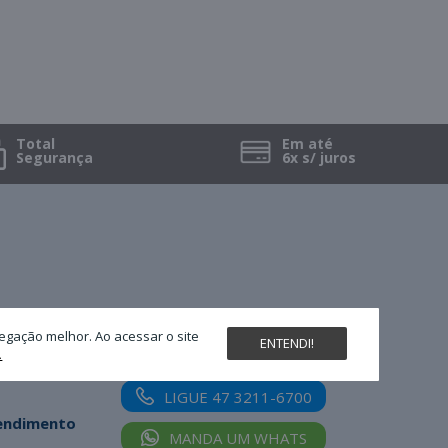
Total
Em até
Segurança
6x s/ juros
Nossas redes sociais
egação melhor. Ao acessar o site
ENTENDI!
.
LIGUE 47 3211-6700
tendimento
MANDA UM WHATS