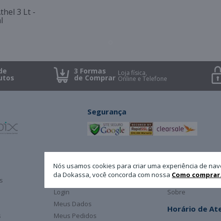
hel 3 Lt -
l
de
3 Formas
Loja física,
utos
de Comprar
Online e Telefone
Segurança
Minha Conta
A Dokassa
Nós usamos cookies para criar uma experiência de nav
da Dokassa, você concorda com nossa
Como comprar
s
Cadastro
Atendimento
Login
Sobre
Meus Dados
Horário de A
s
Meus Pedidos