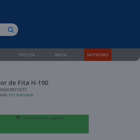
biruba!
PÁSCOA
NATAL
NA PROMO
or de Fita H-190
96603801877
dade:
Em estoque
Converse com a gente