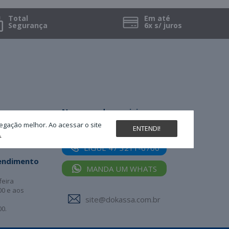
Total
Em até
Segurança
6x s/ juros
Nossas redes sociais
egação melhor. Ao acessar o site
ENTENDI!
.
LIGUE 47 3211-6700
tendimento
MANDA UM WHATS
feira
00 e aos
site@dokassa.com.br
00.