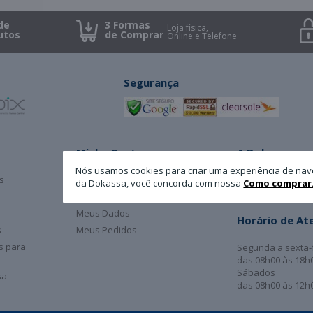
de
3 Formas
Loja física,
utos
de Comprar
Online e Telefone
Segurança
Minha Conta
A Dokassa
Nós usamos cookies para criar uma experiência de nav
s
Cadastro
Atendimento
da Dokassa, você concorda com nossa
Como comprar
Login
Sobre
Meus Dados
Horário de A
s
Meus Pedidos
as para
Segunda a sexta-
das 08h00 às 18h
Sábados
sa
das 08h00 às 12h