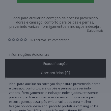
Ideal para auxiliar na correção da postura prevenindo
dores e cansaço. conforto para os pés e pernas,
prevenindo varizes, formigamentos e inchaços indeseja...
Saiba mais
0
Escreva um comentário
/
Informações Adicionais
Especificação
Comentários (0)
Ideal para auxiliar na correção da postura prevenindo dores
e cansaço. conforto para os pés e pernas, prevenindo
varizes, formigamentos e inchaços indesejados. resistente,
possui superfície antiderrapante, evitando que seus pés
escorreguem. possui pés emborrachados para melhor
fixação no local desejado. produto portátil e com ângulo De
ajuste ente 0 e 180°. composição poliestireno-PS.