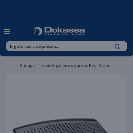
| Entregas gratuitas em até 24 horas para Brusque e Guabiruba!
Principal
Apoio Ergonômico para os Pés - Waleu