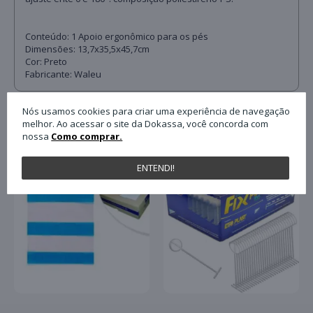
Conteúdo: 1 Apoio ergonômico para os pés
Dimensões: 13,7x35,5x45,7cm
Cor: Preto
Fabricante: Waleu
Nós usamos cookies para criar uma experiência de navegação
QUEM COMPROU ESTE PRODUTO, C
melhor. Ao acessar o site da Dokassa, você concorda com
nossa
Como comprar.
ENTENDI!