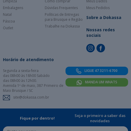
Limpeza
Como comprar
Meus Dados
Embalagens
Dúvidas Frequentes
Meus Pedidos
Natal
Políticas de Entregas
Sobre a Dokassa
para Brusque e Região
Páscoa
Trabalhe na Dokassa
Outlet
Nossas redes
sociais
Horário de atendimento
Segunda a sexta-feira
LIGUE 47 3211-6700
das 08h00 às 18h00 Sabádo
das 08h00 às 12h00.
MANDA UM WHATS
Avenida 1º de maio, 387 Primeiro de
Maio Brusque / SC
site@dokassa.com.br
Seja o primeiro a saber das
Fique por dentro!
novidades