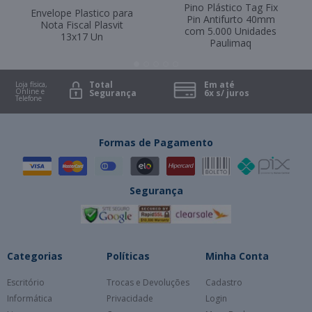
Pino Plástico Tag Fix
Envelope Plastico para
Pin Antifurto 40mm
Nota Fiscal Plasvit
com 5.000 Unidades
13x17 Un
Paulimaq
Total
Em até
Loja física,
Online e
Segurança
6x s/ juros
Telefone
Formas de Pagamento
Segurança
Categorias
Políticas
Minha Conta
Escritório
Trocas e Devoluções
Cadastro
Informática
Privacidade
Login