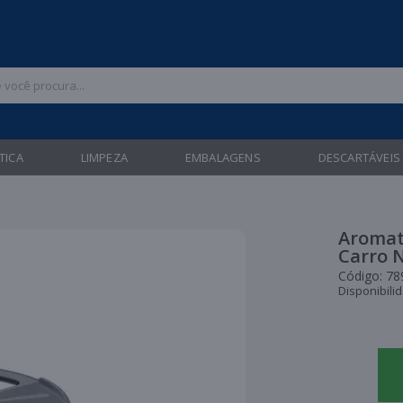
 47 3211-6700 |
| Entregas gratuitas em até 24 horas para Brusque e Gua
TICA
LIMPEZA
EMBALAGENS
DESCARTÁVEIS
Aromat
Carro N
Código:
78
Disponibili