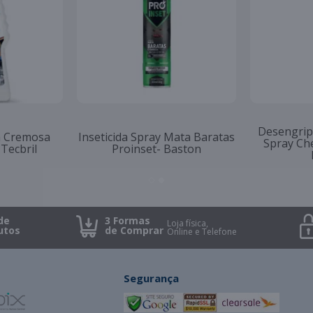
it com 2
Toalha Mágica Tek Bond
Cera Lim
Vabene
64x34cm
Automo
de
3 Formas
Loja física,
utos
de Comprar
Online e Telefone
Segurança