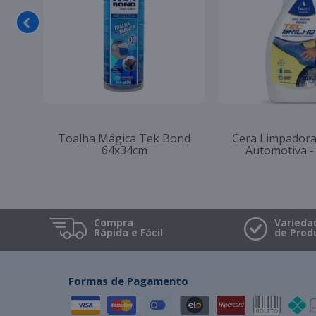
ESCOVA PARA LAVAR ROUPA
Pano Flanela K
CONDOR REF 16
unidades - 
Compra
Varieda
Rápida e Fácil
de Prod
Formas de Pagamento