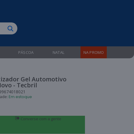
biruba!
PÁSCOA
NATAL
NA PROMO
izador Gel Automotivo
ovo - Tecbril
99674018021
dade:
Em estoque
Converse com a gente