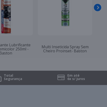
Des
padora Cremosa
Inseticida Spray Mata Baratas
Sp
tiva - Tecbril
Proinset- Baston
Total
Em até
Segurança
6x s/ juros