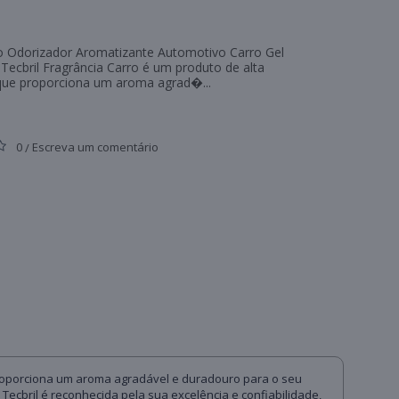
o Odorizador Aromatizante Automotivo Carro Gel
 Tecbril Fragrância Carro é um produto de alta
que proporciona um aroma agrad�...
0
Escreva um comentário
/
 proporciona um aroma agradável e duradouro para o seu
Tecbril é reconhecida pela sua excelência e confiabilidade,