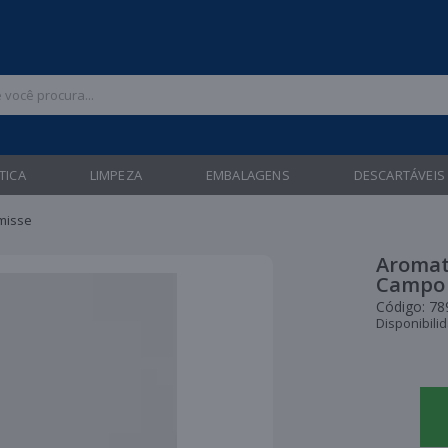
 47 3211-6700 |
| Entregas gratuitas em até 24 horas para Brusque e Gua
TICA
LIMPEZA
EMBALAGENS
DESCARTÁVEIS
misse
Aromat
Campo 
Código:
78
Disponibili