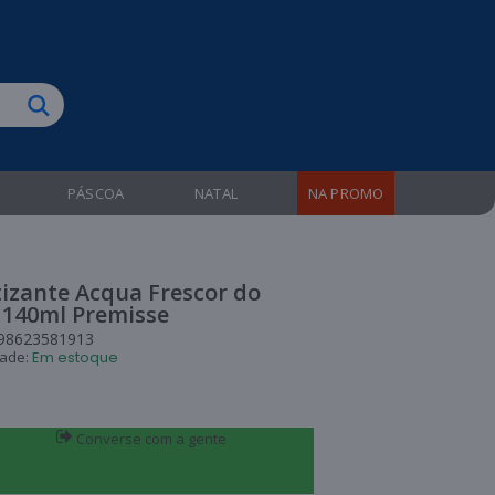
biruba!
PÁSCOA
NATAL
NA PROMO
izante Acqua Frescor do
140ml Premisse
98623581913
dade:
Em estoque
Converse com a gente