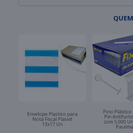
QUEM
Pino Plástico
Envelope Plastico para
Pin Antifur
Nota Fiscal Plasvit
com 5.000 U
13x17 Un
Paulim