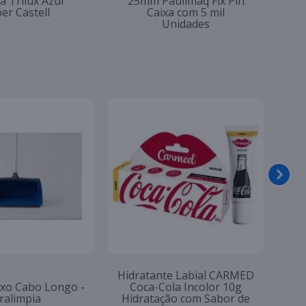
a Trilux Azul
25mm Paulimaq Fix Pin
er Castell
Caixa com 5 mil
Unidades
Hid
Pá para Lixo Cabo Longo -
C
eciclado Plasvale
Bralimpia
Hi