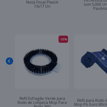
Pin Antifur
Nota Fiscal Plasvit
com 5.000 U
13x17 Un
Paulim
Refil Esfregão 
Alvejante com Cloro 5L São
Rodo de Limpez
Paulo
Rodo 3