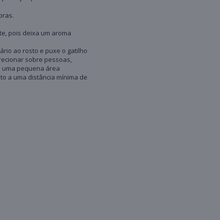
oras.
te, pois deixa um aroma
rio ao rosto e puxe o gatilho
irecionar sobre pessoas,
 em uma pequena área
to a uma distância mínima de