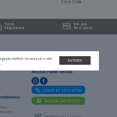
Total
Em até
Segurança
6x s/ juros
egação melhor. Ao acessar o site
ENTENDI!
.
Nossas redes sociais
LIGUE 47 3211-6700
tendimento
MANDA UM WHATS
feira
00 e aos
site@dokassa.com.br