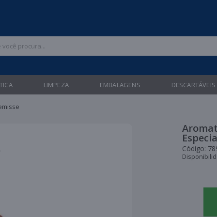
 47 3211-6700 |
| Entregas gratuitas em até 24 horas para Brusque e Gua
TICA
LIMPEZA
EMBALAGENS
DESCARTÁVEIS
remisse
Aromat
Especia
Código:
78
Disponibili