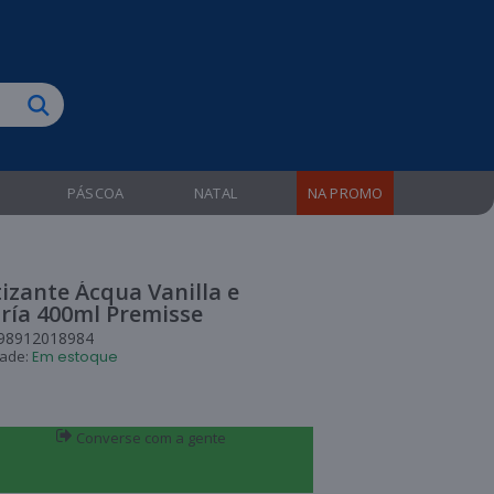
biruba!
PÁSCOA
NATAL
NA PROMO
izante Ácqua Vanilla e
ría 400ml Premisse
98912018984
dade:
Em estoque
Converse com a gente