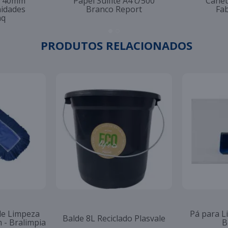
to 40mm
Papel Sulfite A4 c/500
Canet
nidades
Branco Report
Fab
aq
PRODUTOS RELACIONADOS
-55%
Verde para
Refil para Rodo de Limpeza
a Mop Para
Balde 8L R
Mop Po Euro 80cm - Bralimpia
60