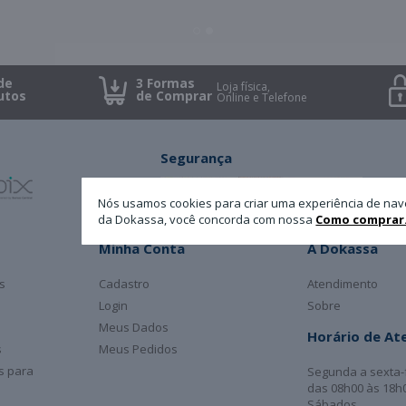
de
3 Formas
Loja física,
utos
de Comprar
Online e Telefone
Segurança
Nós usamos cookies para criar uma experiência de nav
da Dokassa, você concorda com nossa
Como comprar
Minha Conta
A Dokassa
s
Cadastro
Atendimento
Login
Sobre
Meus Dados
Horário de A
s
Meus Pedidos
as para
Segunda a sexta-
das 08h00 às 18h
Sábados