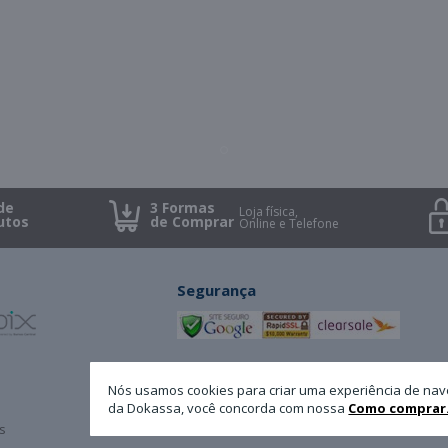
de
3 Formas
Loja física,
utos
de Comprar
Online e Telefone
Segurança
Minha Conta
A Dokassa
Nós usamos cookies para criar uma experiência de nav
da Dokassa, você concorda com nossa
Como comprar
s
Cadastro
Atendimento