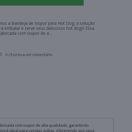
os a Bandeja de Isopor para Hot Dog: a solução
ra embalar e servir seus deliciosos hot dogs! Essa
abricada com isopor de a...
0
Escreva um comentário
/
abricada com isopor de alta qualidade, garantindo
Dog é ideal para vendas online, oferecendo aos seus