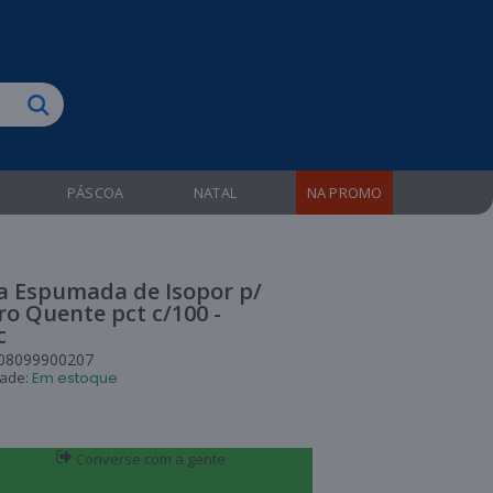
biruba!
PÁSCOA
NATAL
NA PROMO
a Espumada de Isopor p/
o Quente pct c/100 -
c
08099900207
dade:
Em estoque
Converse com a gente