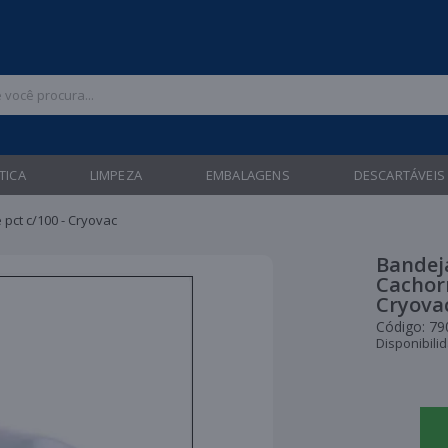
 47 3211-6700 |
| Entregas gratuitas em até 24 horas para Brusque e Gua
TICA
LIMPEZA
EMBALAGENS
DESCARTÁVEIS
pct c/100 - Cryovac
Bandej
Cachorr
Cryova
Código:
79
Disponibili