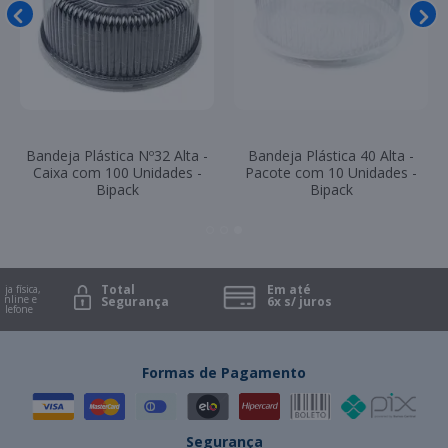
Bandeja Plástica Nº32 Alta -
Bandeja Plástica 40 Alta -
Caixa com 100 Unidades -
Pacote com 10 Unidades -
Bipack
Bipack
Total
Em até
a física,
line e
Segurança
6x s/ juros
lefone
Formas de Pagamento
Segurança