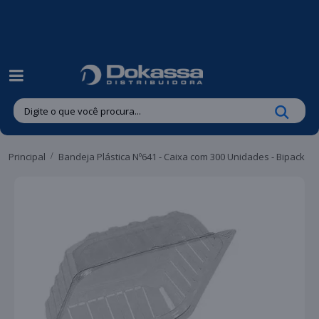
| Entregas gratuitas em até 24 horas para Brusque e Guabiruba!
Principal
Bandeja Plástica Nº641 - Caixa com 300 Unidades - Bipack