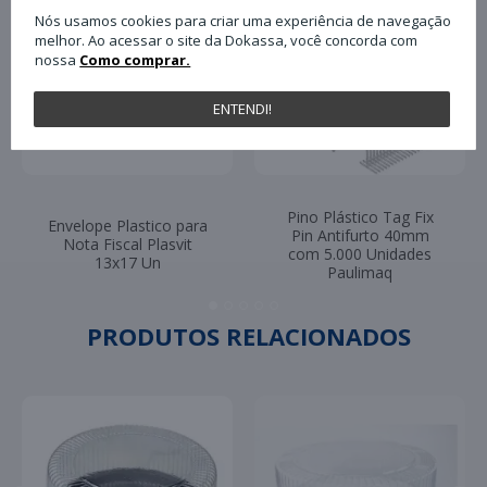
Nós usamos cookies para criar uma experiência de navegação
melhor. Ao acessar o site da Dokassa, você concorda com
nossa
Como comprar.
ENTENDI!
Pino Plástico Tag Fix
Envelope Plastico para
Pin Antifurto 40mm
Nota Fiscal Plasvit
com 5.000 Unidades
13x17 Un
Paulimaq
PRODUTOS RELACIONADOS