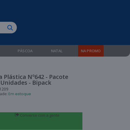
biruba!
PÁSCOA
NATAL
NA PROMO
 Plástica Nº642 - Pacote
 Unidades - Bipack
1209
dade:
Em estoque
Converse com a gente