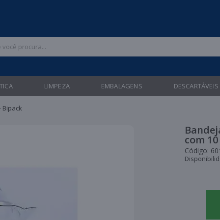
 47 3211-6700 |
| Entregas gratuitas em até 24 horas para Brusque e Gua
TICA
LIMPEZA
EMBALAGENS
DESCARTÁVEIS
- Bipack
Bandeja
com 10
Código:
60
Disponibili