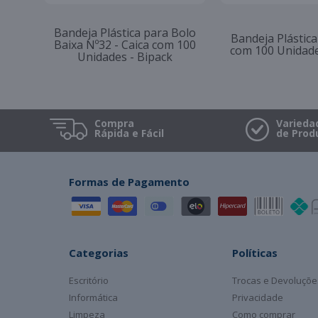
Bandeja Plástica
Saco Metal Vermelho Liso
Baixa Nº32 - Cai
45x59 pct c/25 - Cromus
Unidades - 
Compra
Varieda
Rápida e Fácil
de Prod
Formas de Pagamento
Categorias
Políticas
Escritório
Trocas e Devoluçõe
Informática
Privacidade
Limpeza
Como comprar