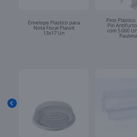
Pino Plástico
Envelope Plastico para
Pin Antifur
Nota Fiscal Plasvit
com 5.000 U
13x17 Un
Paulim