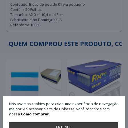
Conteúdo: Bloco de pedido 01 via pequeno
Contém: 50 Folhas
Tamanho: A2,0 x L10,4 x 14,3cm
Fabricante: São Domingos S.A
Referência:10068
QUEM COMPROU ESTE PRODUTO, C
Nós usamos cookies para criar uma experiência de navegação
melhor. Ao acessar o site da Dokassa, você concorda com
nossa
Como comprar.
Pino Plástico Tag Fix
ENTENDI!
Envelope Plastico para