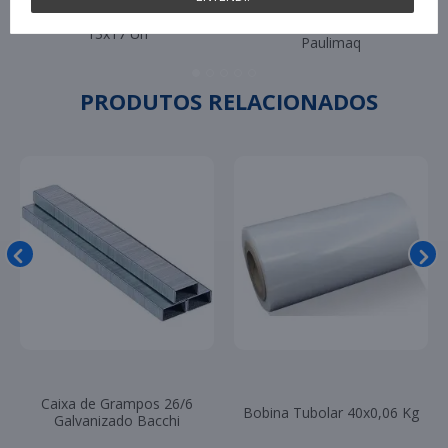
Pin Antifurto 40mm
Nota Fiscal Plasvit
com 5.000 Unidades
13x17 Un
Paulimaq
PRODUTOS RELACIONADOS
Caixa de Grampos 26/6
Bobina Tubolar 40x0,06 Kg
Galvanizado Bacchi