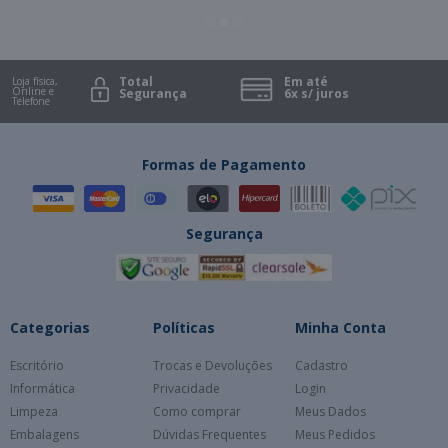
Total
Em até
Loja física,
Online e
Segurança
6x s/ juros
Telefone
Formas de Pagamento
Segurança
Categorias
Políticas
Minha Conta
Escritório
Trocas e Devoluções
Cadastro
Informática
Privacidade
Login
Limpeza
Como comprar
Meus Dados
Embalagens
Dúvidas Frequentes
Meus Pedidos