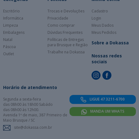
Escritório
Trocas e Devoluções
Cadastro
Informática
Privacidade
Login
Limpeza
Como comprar
Meus Dados
Embalagens
Dúvidas Frequentes
Meus Pedidos
Natal
Políticas de Entregas
Sobre a Dokassa
para Brusque e Região
Páscoa
Trabalhe na Dokassa
Outlet
Nossas redes
sociais
Horário de atendimento
Segunda a sexta-feira
LIGUE 47 3211-6700
das 08h00 às 18h00 Sabádo
das 08h00 às 12h00.
MANDA UM WHATS
Avenida 1º de maio, 387 Primeiro de
Maio Brusque / SC
site@dokassa.com.br