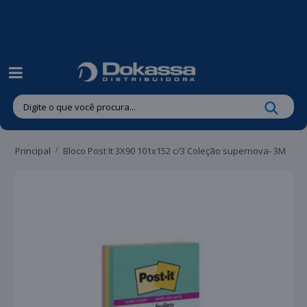
| Entregas gratuitas em até 24 horas para Brusque e Guabiruba!
Principal
Bloco Post It 3X90 101x152 c/3 Coleção supernova- 3M