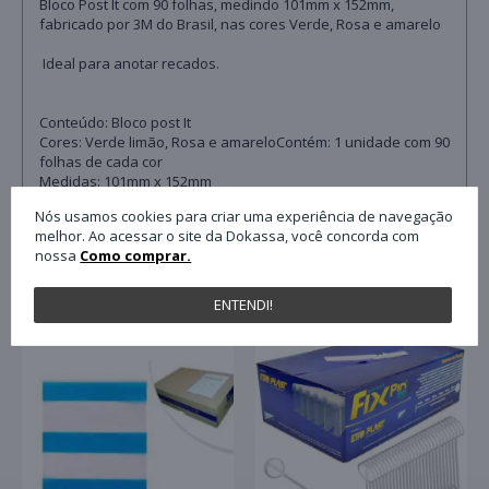
Bloco Post It com 90 folhas, medindo 101mm x 152mm,
fabricado por 3M do Brasil, nas cores Verde, Rosa e amarelo
Ideal para anotar recados.
Conteúdo: Bloco post It
Cores: Verde limão, Rosa e amareloContém: 1 unidade com 90
folhas de cada cor
Medidas: 101mm x 152mm
Fabricado: 3M Brasil
Nós usamos cookies para criar uma experiência de navegação
melhor. Ao acessar o site da Dokassa, você concorda com
nossa
Como comprar.
QUEM COMPROU ESTE PRODUTO, C
ENTENDI!