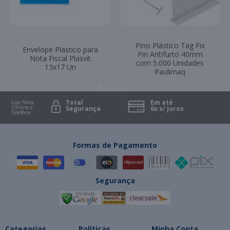
Pino Plástico Tag Fix
Envelope Plastico para
Pin Antifurto 40mm
Nota Fiscal Plasvit
com 5.000 Unidades
13x17 Un
Paulimaq
Total
Em até
Loja física,
Online e
Segurança
6x s/ juros
Telefone
Formas de Pagamento
Segurança
Categorias
Políticas
Minha Conta