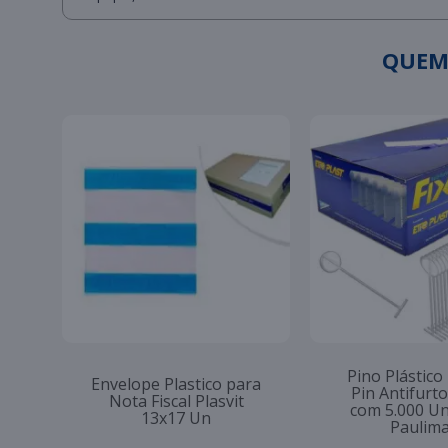
QUEM
Pino Plástico
Envelope Plastico para
Pin Antifur
Nota Fiscal Plasvit
com 5.000 U
13x17 Un
Paulim