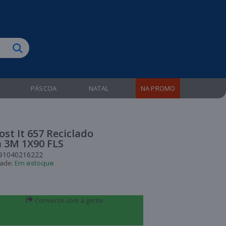
biruba!
PÁSCOA
NATAL
NA PROMO
ost It 657 Reciclado
a 3M 1X90 FLS
91040216222
dade:
Em estoque
Converse com a gente