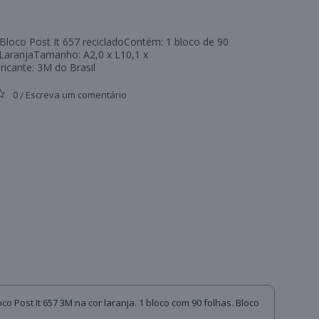
Bloco Post It 657 recicladoContém: 1 bloco de 90
 LaranjaTamanho: A2,0 x L10,1 x
icante: 3M do Brasil
0
Escreva um comentário
/
o Post It 657 3M na cor laranja. 1 bloco com 90 folhas. Bloco