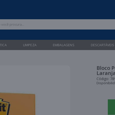
 47 3211-6700 |
| Entregas gratuitas em até 24 horas para Brusque e Gua
TICA
LIMPEZA
EMBALAGENS
DESCARTÁVEIS
Bloco P
Laranj
Código:
78
Disponibili