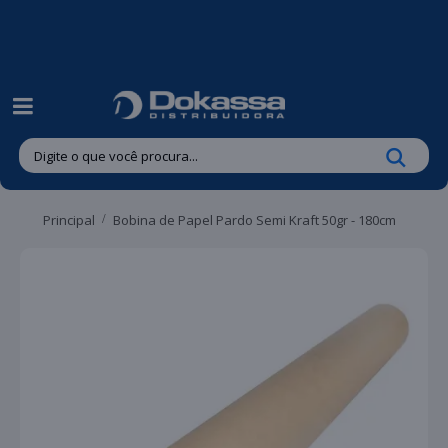
| Entregas gratuitas em até 24 horas para Brusque e Guabiruba!
Principal
Bobina de Papel Pardo Semi Kraft 50gr - 180cm