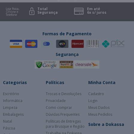
Total
Em até
Loja física,
Online e
Segurança
6x s/ juros
Telefone
Formas de Pagamento
Segurança
Categorias
Políticas
Minha Conta
Escritório
Trocas e Devoluções
Cadastro
Informática
Privacidade
Login
Limpeza
Como comprar
Meus Dados
Embalagens
Dúvidas Frequentes
Meus Pedidos
Natal
Políticas de Entregas
Sobre a Dokassa
para Brusque e Região
Páscoa
Trabalhe na Dokassa