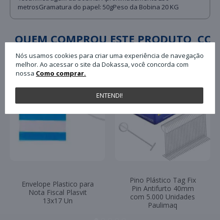
metrosGramatura do papel: 50gPeso da Bobina 20 KG
QUEM COMPROU ESTE PRODUTO, C
Nós usamos cookies para criar uma experiência de navegação
melhor. Ao acessar o site da Dokassa, você concorda com
nossa
Como comprar.
ENTENDI!
Pino Plástico Tag Fix
Envelope Plastico para
Pin Antifurto 40mm
Nota Fiscal Plasvit
com 5.000 Unidades
13x17 Un
Paulimaq