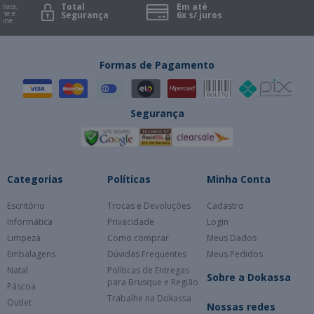
Total
Em até
ísica,
ne e
Segurança
6x s/ juros
one
Formas de Pagamento
Segurança
Categorias
Políticas
Minha Conta
Escritório
Trocas e Devoluções
Cadastro
Informática
Privacidade
Login
Limpeza
Como comprar
Meus Dados
Embalagens
Dúvidas Frequentes
Meus Pedidos
Natal
Políticas de Entregas
Sobre a Dokassa
para Brusque e Região
Páscoa
Trabalhe na Dokassa
Outlet
Nossas redes