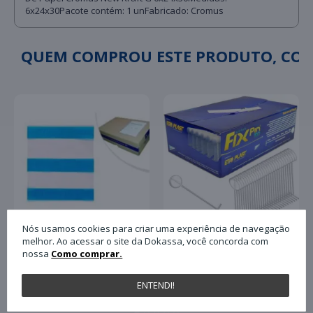
6x24x30Pacote contém: 1 unFabricado: Cromus
QUEM COMPROU ESTE PRODUTO, C
Nós usamos cookies para criar uma experiência de navegação
melhor. Ao acessar o site da Dokassa, você concorda com
nossa
Como comprar.
Pino Plástico Tag Fix
Envelope Plastico para
Pin Antifurto 40mm
Nota Fiscal Plasvit
com 5.000 Unidades
ENTENDI!
13x17 Un
Paulimaq