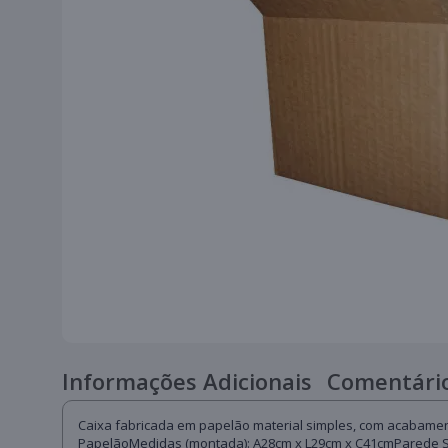
Informações Adicionais
Comentário
Caixa fabricada em papelão material simples, com acabament
PapelãoMedidas (montada): A28cm x L29cm x C41cmParede Si