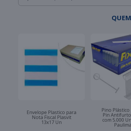
QUEM
Pino Plástico
Envelope Plastico para
Pin Antifur
Nota Fiscal Plasvit
com 5.000 U
13x17 Un
Paulim