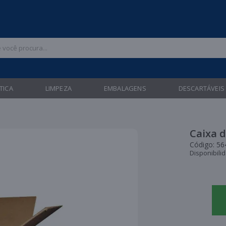
 47 3211-6700 |
| Entregas gratuitas em até 24 horas para Brusque e Gua
TICA
LIMPEZA
EMBALAGENS
DESCARTÁVEIS
Caixa d
Código:
56
Disponibili