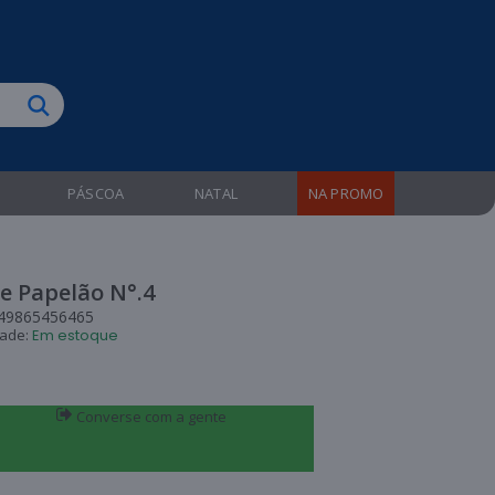
biruba!
PÁSCOA
NATAL
NA PROMO
e Papelão N°.4
49865456465
dade:
Em estoque
Converse com a gente