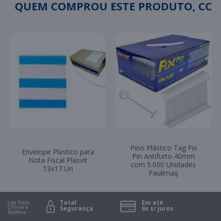
QUEM COMPROU ESTE PRODUTO, C
Pino Plástico Tag Fix
Envelope Plastico para
Pin Antifurto 40mm
Nota Fiscal Plasvit
com 5.000 Unidades
13x17 Un
Paulimaq
Total
Em até
Loja física,
Online e
Segurança
6x s/ juros
Telefone