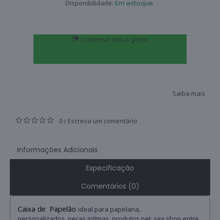
Disponibilidade:
Em estoque
Converse com a gente
Saiba mais
0
Escreva um comentário
/
Informações Adicionais
Especificação
Comentários (0)
Caixa de Papelão
ideal para papelaria,
personalizados, peças intímas, produtos pet, sex shop entre