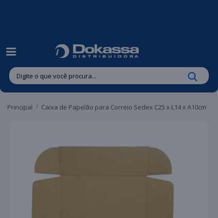
| Entregas gratuitas em até 24 horas para Brusque e Guabiruba!
Principal
Caixa de Papelão para Correio Sedex C25 x L14 x A10cm