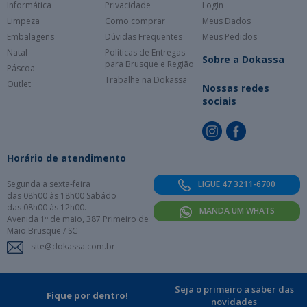
Informática
Privacidade
Login
Limpeza
Como comprar
Meus Dados
Embalagens
Dúvidas Frequentes
Meus Pedidos
Natal
Políticas de Entregas
Sobre a Dokassa
para Brusque e Região
Páscoa
Trabalhe na Dokassa
Outlet
Nossas redes
sociais
Horário de atendimento
Segunda a sexta-feira
LIGUE 47 3211-6700
das 08h00 às 18h00 Sabádo
das 08h00 às 12h00.
MANDA UM WHATS
Avenida 1º de maio, 387 Primeiro de
Maio Brusque / SC
site@dokassa.com.br
Seja o primeiro a saber das
Fique por dentro!
novidades