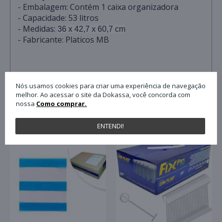
- Embalagem: Contém 1 caixa organizadora
- Capacidade: 53 litros
- Medidas:
36 x 42,7 x 60,7 cm
- Fabricante: Platicos MB
Nós usamos cookies para criar uma experiência de navegação
melhor. Ao acessar o site da Dokassa, você concorda com
nossa
Como comprar.
QUEM COMPROU ESTE PRODUTO, C
ENTENDI!