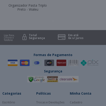
Organizador Pasta Triplo
Preto - Waleu
Total
Em até
Loja física,
Online e
Segurança
6x s/ juros
Telefone
Formas de Pagamento
Segurança
Categorias
Políticas
Minha Conta
Escritório
Trocas e Devoluções
Cadastro