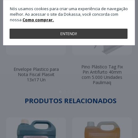
Nós usamos cookies para criar uma experiência de navegação
melhor. Ao acessar o site da Dokassa, você concorda com
nossa
Como comprar.
ENTENDI!
Pino Plástico Tag Fix
Envelope Plastico para
Pin Antifurto 40mm
Nota Fiscal Plasvit
com 5.000 Unidades
13x17 Un
Paulimaq
PRODUTOS RELACIONADOS