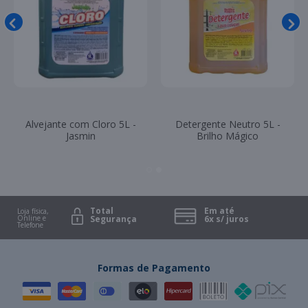
Alvejante com Cloro 5L -
Detergente Neutro 5L -
Jasmin
Brilho Mágico
Total
Em até
Loja física,
Online e
Segurança
6x s/ juros
Telefone
Formas de Pagamento