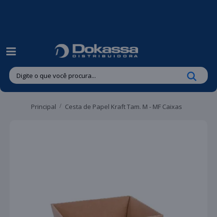
| Entregas gratuitas em até 24 horas para Brusque e Guabiruba!
Principal
Cesta de Papel Kraft Tam. M - MF Caixas