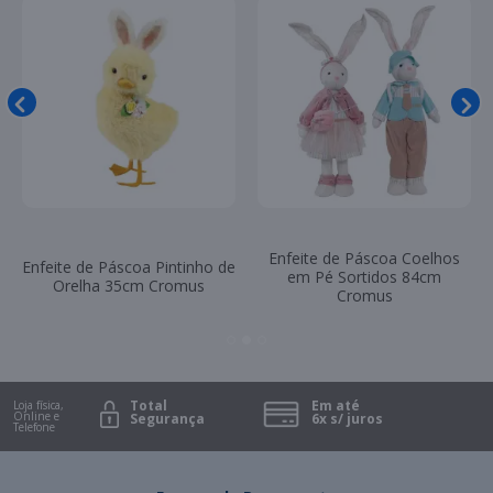
Enfeite de Páscoa Porta Vela
Rosa com Laço 9cm Cromus
Enfeite de Páscoa Coelhos
em Pé Sortidos 84cm
Cromus
Total
Em até
Loja física,
Online e
Segurança
6x s/ juros
Telefone