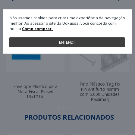
Nós usamos cookies para criar uma experiência de navegação
melhor. Ao acessar o site da Dokassa, você concorda com
nossa
Como comprar.
ENTENDI!
Pino Plástico Tag Fix
Envelope Plastico para
Pin Antifurto 40mm
Nota Fiscal Plasvit
com 5.000 Unidades
13x17 Un
Paulimaq
PRODUTOS RELACIONADOS