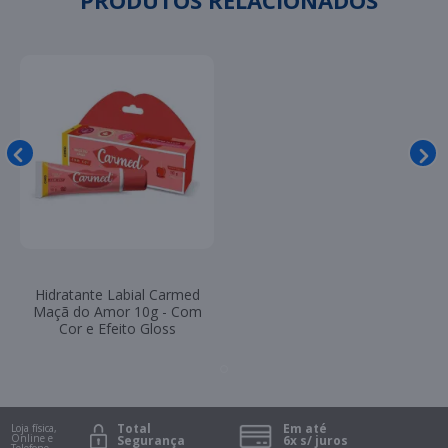
Hidratante Labial Carmed
Maçã do Amor 10g - Com
Cor e Efeito Gloss
Total
Em até
Loja física,
Online e
Segurança
6x s/ juros