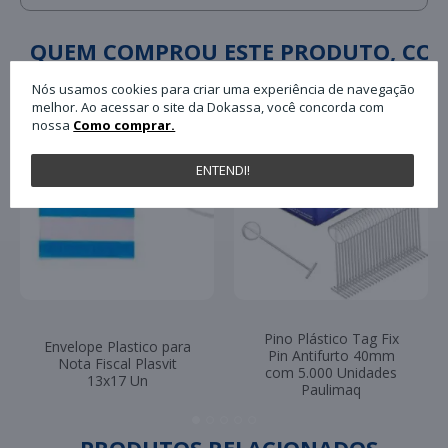
QUEM COMPROU ESTE PRODUTO, C
Nós usamos cookies para criar uma experiência de navegação
melhor. Ao acessar o site da Dokassa, você concorda com
nossa
Como comprar.
ENTENDI!
Pino Plástico Tag Fix
Envelope Plastico para
Pin Antifurto 40mm
Nota Fiscal Plasvit
com 5.000 Unidades
13x17 Un
Paulimaq
PRODUTOS RELACIONADOS