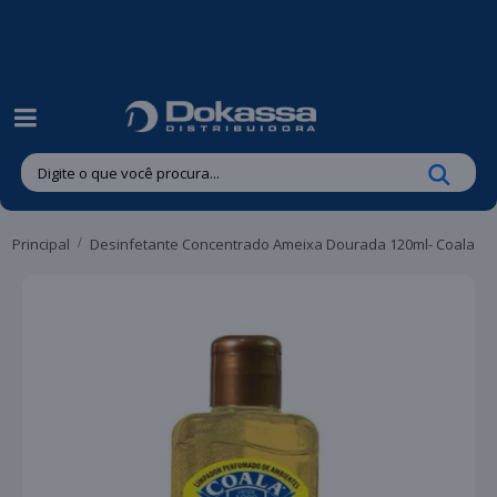
| Entregas gratuitas em até 24 horas para Brusque e Guabiruba!
Principal
Desinfetante Concentrado Ameixa Dourada 120ml- Coala