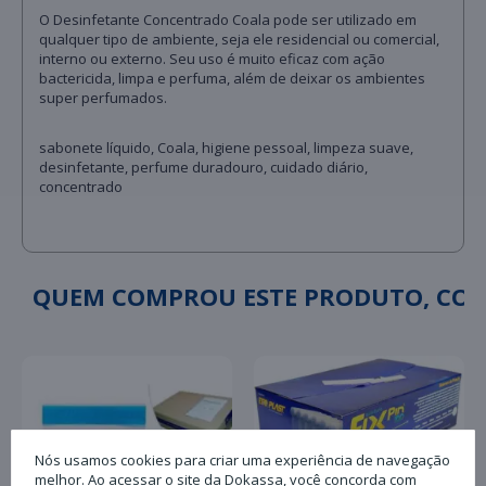
O Desinfetante Concentrado Coala pode ser utilizado em
qualquer tipo de ambiente, seja ele residencial ou comercial,
interno ou externo. Seu uso é muito eficaz com ação
bactericida, limpa e perfuma, além de deixar os ambientes
super perfumados.
sabonete líquido, Coala, higiene pessoal, limpeza suave,
desinfetante, perfume duradouro, cuidado diário,
concentrado
QUEM COMPROU ESTE PRODUTO, C
Nós usamos cookies para criar uma experiência de navegação
melhor. Ao acessar o site da Dokassa, você concorda com