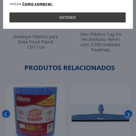
nossa
Como comprar.
ENTENDI!
Pino Plástico Tag Fix
Envelope Plastico para
Pin Antifurto 40mm
Nota Fiscal Plasvit
com 5.000 Unidades
13x17 Un
Paulimaq
PRODUTOS RELACIONADOS