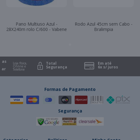
Pano Multiuso Azul -
Rodo Azul 45cm sem Cabo -
28X240m rolo C/600 - Vabene
Bralimpia
as
Total
Em até
Loja física,
Online e
Segurança
6x s/ juros
r
Telefone
Formas de Pagamento
Segurança