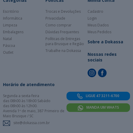
Categorias
Políticas
Minha Conta
Escritório
Trocas e Devoluções
Cadastro
Informática
Privacidade
Login
Limpeza
Como comprar
Meus Dados
Embalagens
Dúvidas Frequentes
Meus Pedidos
Natal
Políticas de Entregas
Sobre a Dokassa
para Brusque e Região
Páscoa
Trabalhe na Dokassa
Outlet
Nossas redes
sociais
Horário de atendimento
Segunda a sexta-feira
LIGUE 47 3211-6700
das 08h00 às 18h00 Sabádo
das 08h00 às 12h00.
MANDA UM WHATS
Avenida 1º de maio, 387 Primeiro de
Maio Brusque / SC
site@dokassa.com.br