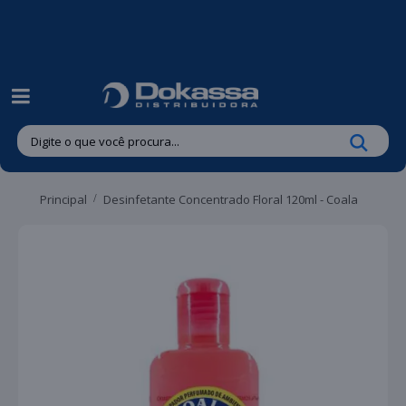
| Entregas gratuitas em até 24 horas para Brusque e Guabiruba!
Principal
Desinfetante Concentrado Floral 120ml - Coala