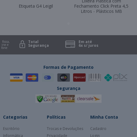
Lixeira Plástica com
Etiqueta G4 Leigil
Fechamento Click Preta 4,5
Litros - Plásticos MB
Total
Em até
física,
ne e
Segurança
6x s/ juros
fone
Formas de Pagamento
Segurança
Categorias
Políticas
Minha Conta
Escritório
Trocas e Devoluções
Cadastro
Informática
Privacidade
Login