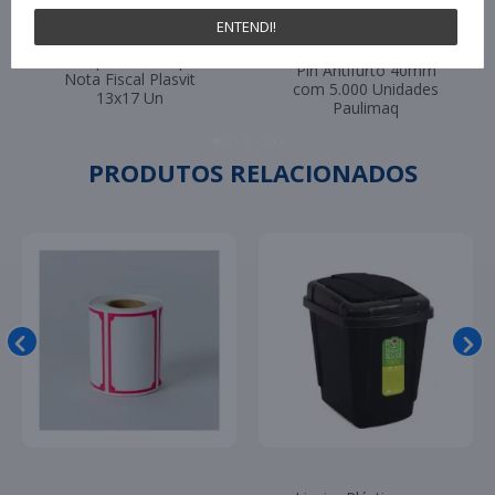
ENTENDI!
Pino Plástico Tag Fix
Envelope Plastico para
Pin Antifurto 40mm
Nota Fiscal Plasvit
com 5.000 Unidades
13x17 Un
Paulimaq
PRODUTOS RELACIONADOS