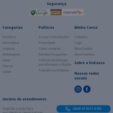
Segurança
Categorias
Políticas
Minha Conta
Escritório
Trocas e Devoluções
Cadastro
Informática
Privacidade
Login
Limpeza
Como comprar
Meus Dados
Embalagens
Dúvidas Frequentes
Meus Pedidos
Natal
Políticas de Entregas
Sobre a Dokassa
para Brusque e Região
Páscoa
Trabalhe na Dokassa
Outlet
Nossas redes
sociais
Horário de atendimento
Segunda a sexta-feira
LIGUE 47 3211-6700
das 08h00 às 18h00 Sabádo