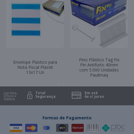
Pino Plástico Tag Fix
Envelope Plastico para
Pin Antifurto 40mm
Nota Fiscal Plasvit
com 5.000 Unidades
13x17 Un
Paulimaq
Total
Em até
Loja física,
Online e
Segurança
6x s/ juros
Telefone
Formas de Pagamento