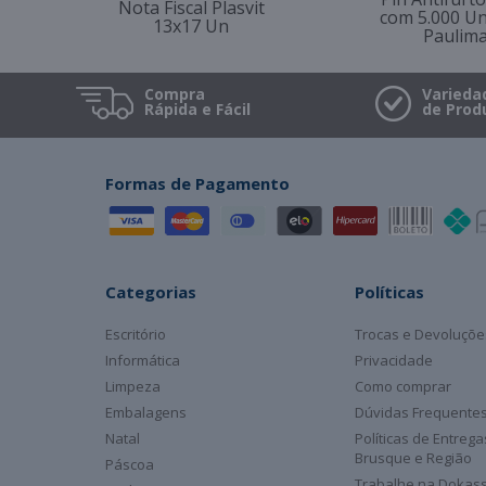
Nota Fiscal Plasvit
com 5.000 U
13x17 Un
Paulim
Compra
Varieda
Rápida e Fácil
de Prod
Formas de Pagamento
Categorias
Políticas
Escritório
Trocas e Devoluçõe
Informática
Privacidade
Limpeza
Como comprar
Embalagens
Dúvidas Frequente
Natal
Políticas de Entreg
Brusque e Região
Páscoa
Trabalhe na Dokas