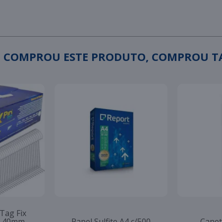
 COMPROU ESTE PRODUTO, COMPROU 
 Tag Fix
to 40mm
Papel Sulfite A4 c/500
Canet