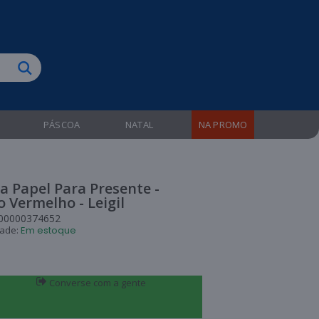
biruba!
PÁSCOA
NATAL
NA PROMO
a Papel Para Presente -
 Vermelho - Leigil
00000374652
dade:
Em estoque
Converse com a gente