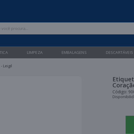
 47 3211-6700 |
| Entregas gratuitas em até 24 horas para Brusque e Gua
TICA
LIMPEZA
EMBALAGENS
DESCARTÁVEIS
 Leigil
Etiquet
Coração
Código:
90
Disponibili