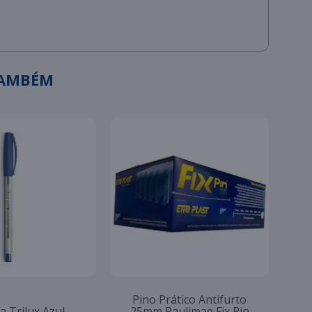
TAMBÉM
Pino Prático Antifurto
a Trilux Azul
25mm Paulimaq Fix Pin