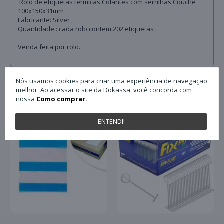
Rolo de etiquetas termicas Colantes com serrilhas Couchê
100x150x31mm
Fabricante: Silver
Quantidade : cada rolo contem 202 etiquetas
Venda feita por rolo.
Nós usamos cookies para criar uma experiência de navegação
QUEM COMPROU ESTE PRODUTO, C
melhor. Ao acessar o site da Dokassa, você concorda com
nossa
Como comprar.
ENTENDI!