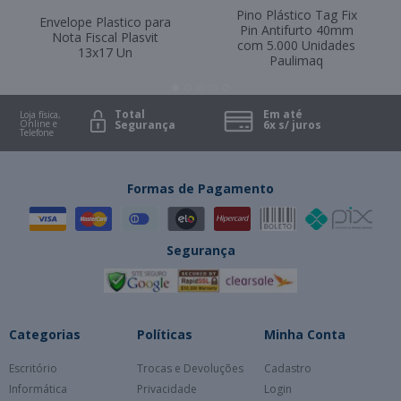
Pino Plástico Tag Fix
Envelope Plastico para
Pin Antifurto 40mm
Nota Fiscal Plasvit
com 5.000 Unidades
13x17 Un
Paulimaq
Total
Em até
Loja física,
Online e
Segurança
6x s/ juros
Telefone
Formas de Pagamento
Segurança
Categorias
Políticas
Minha Conta
Escritório
Trocas e Devoluções
Cadastro
Informática
Privacidade
Login