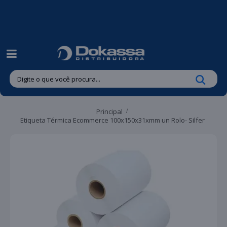
| Entregas gratuitas em até 24 horas para Brusque e Guabiruba!
Principal
Etiqueta Térmica Ecommerce 100x150x31xmm un Rolo- Silfer