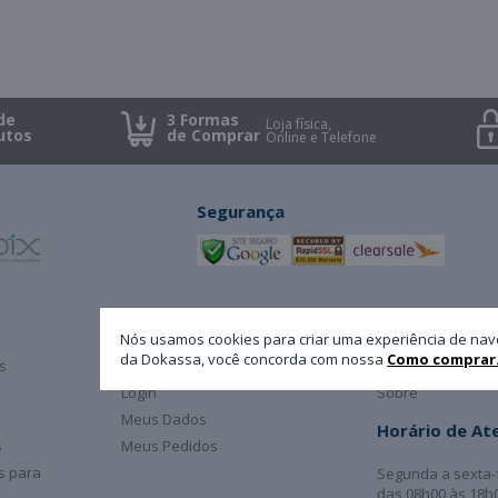
de
3 Formas
Loja física,
utos
de Comprar
Online e Telefone
Segurança
Minha Conta
A Dokassa
Nós usamos cookies para criar uma experiência de nav
da Dokassa, você concorda com nossa
Como comprar
s
Cadastro
Atendimento
Login
Sobre
Meus Dados
Horário de A
s
Meus Pedidos
as para
Segunda a sexta-
das 08h00 às 18h