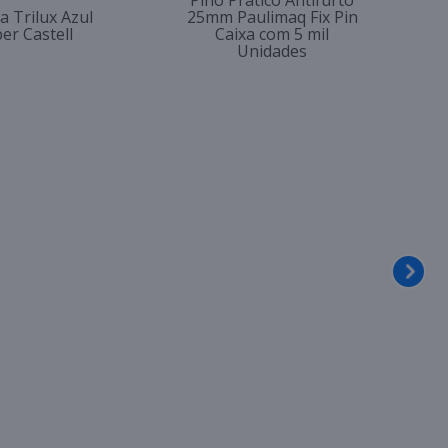
Pino Prático Antifurto
a Trilux Azul
25mm Paulimaq Fix Pin
er Castell
Caixa com 5 mil
Unidades