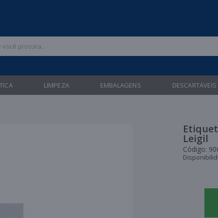
 47 3211-6700 |
| Entregas gratuitas em até 24 horas para Brusque e Gua
TICA
LIMPEZA
EMBALAGENS
DESCARTÁVEIS
Etiquet
Leigil
Código:
90
Disponibili