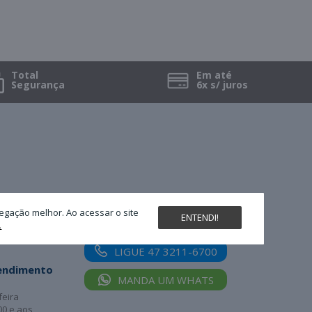
Total
Em até
Segurança
6x s/ juros
Nossas redes sociais
egação melhor. Ao acessar o site
ENTENDI!
.
LIGUE 47 3211-6700
tendimento
MANDA UM WHATS
feira
00 e aos