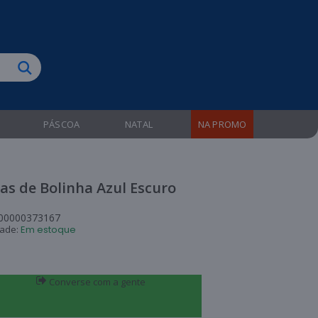
biruba!
PÁSCOA
NATAL
NA PROMO
as de Bolinha Azul Escuro
00000373167
dade:
Em estoque
Converse com a gente