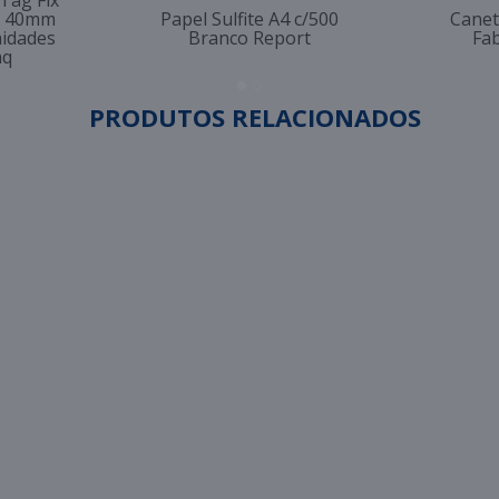
 Tag Fix
to 40mm
Papel Sulfite A4 c/500
Canet
nidades
Branco Report
Fab
aq
PRODUTOS RELACIONADOS