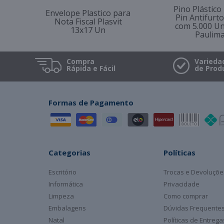
Pino Plástico
Envelope Plastico para
Pin Antifur
Nota Fiscal Plasvit
com 5.000 U
13x17 Un
Paulim
Compra
Varieda
Rápida e Fácil
de Prod
Formas de Pagamento
Categorias
Políticas
Escritório
Trocas e Devoluçõe
Informática
Privacidade
Limpeza
Como comprar
Embalagens
Dúvidas Frequente
Natal
Políticas de Entreg