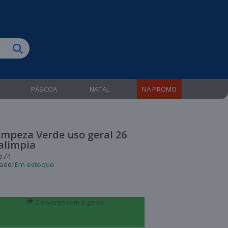
biruba!
PÁSCOA
NATAL
NA PROMO
impeza Verde uso geral 26
alimpia
574
dade:
Em estoque
Converse com a gente