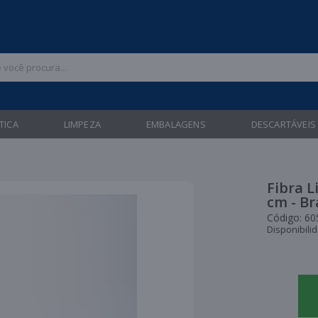
 47 3211-6700 |
| Entregas gratuitas em até 24 horas para Brusque e Gua
TICA
LIMPEZA
EMBALAGENS
DESCARTÁVEIS
Fibra L
cm - Br
Código:
60
Disponibili