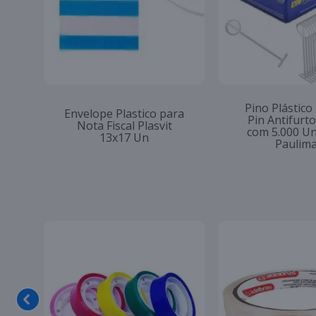
Pino Plástico
Envelope Plastico para
Pin Antifur
Nota Fiscal Plasvit
com 5.000 U
13x17 Un
Paulim