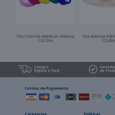
Fita Adesiva Adelbras
Fita Adesiva Tr
48X100m Transparente
Adelbras 4
Compra
Varieda
Rápida e Fácil
de Prod
Formas de Pagamento
Categorias
Políticas