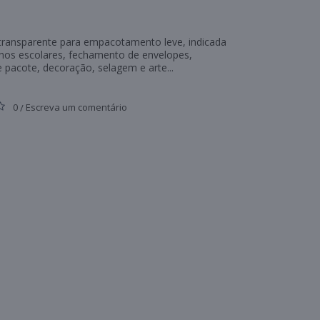
il transparente para empacotamento leve, indicada
lhos escolares, fechamento de envelopes,
e pacote, decoração, selagem e arte...
0
Escreva um comentário
/