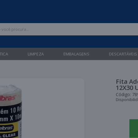
 47 3211-6700 |
| Entregas gratuitas em até 24 horas para Brusque e Gua
TICA
LIMPEZA
EMBALAGENS
DESCARTÁVEIS
Fita Ad
12X30 
Código:
78
Disponibili