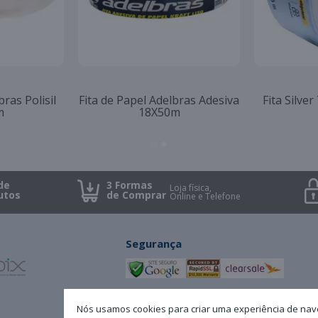
ansparente
Fita Adesiva Dupla Face 24X30
Fita Colori
8X40m
Adelbras
de
3 Formas
Loja física,
utos
de Comprar
Online e Telefone
Segurança
Nós usamos cookies para criar uma experiência de nav
Minha Conta
A Dokassa