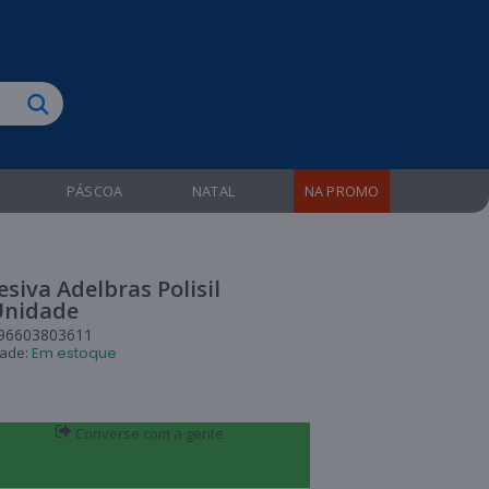
biruba!
PÁSCOA
NATAL
NA PROMO
esiva Adelbras Polisil
Unidade
96603803611
dade:
Em estoque
Converse com a gente