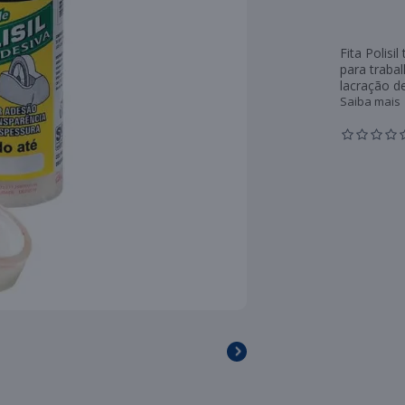
Fita Polis
para traba
lacração d
Saiba mais