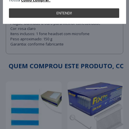
Impedância: 32 Ω
Microfone: integrado com cancelamento de ruído
Controle de volume: no cabo
ENTENDI!
Comprimento do cabo: aproximadamente 1,8 m
Plugue: banhado a ouro para melhor conectividade
Cor: rosa claro
Itens inclusos: 1 fone headset com microfone
Peso aproximado: 150 g
Garantia: conforme fabricante
QUEM COMPROU ESTE PRODUTO, C