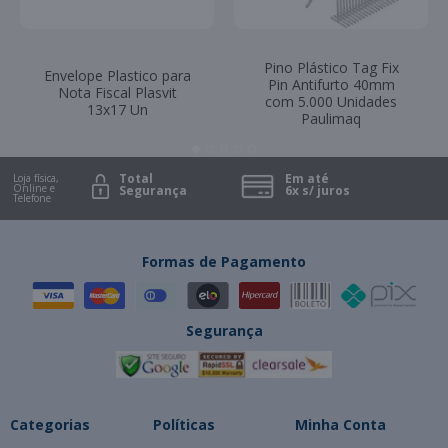
Pino Plástico Tag Fix
Envelope Plastico para
Pin Antifurto 40mm
Nota Fiscal Plasvit
com 5.000 Unidades
13x17 Un
Paulimaq
Total
Em até
Loja física,
Online e
Segurança
6x s/ juros
Telefone
Formas de Pagamento
Segurança
Categorias
Políticas
Minha Conta