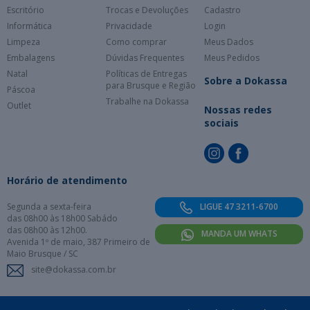
Escritório
Trocas e Devoluções
Cadastro
Informática
Privacidade
Login
Limpeza
Como comprar
Meus Dados
Embalagens
Dúvidas Frequentes
Meus Pedidos
Natal
Políticas de Entregas
Sobre a Dokassa
para Brusque e Região
Páscoa
Trabalhe na Dokassa
Outlet
Nossas redes
sociais
Horário de atendimento
Segunda a sexta-feira
LIGUE 47 3211-6700
das 08h00 às 18h00 Sabádo
das 08h00 às 12h00.
MANDA UM WHATS
Avenida 1º de maio, 387 Primeiro de
Maio Brusque / SC
site@dokassa.com.br