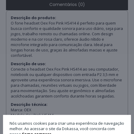
Comentários (0)
Descrição do produto:
O fone headset Oex Fox Pink HS414 é perfeito para quem
busca conforto e qualidade sonora para uso diário, seja para
jogos, trabalho remoto ou chamadas online. Com design
moderno e na cor rosa claro, oferece áudio nítido e
microfone integrado para comunicação clara. Ideal para
longas horas de uso, graças às almofadas macias e ajuste
confortável.
Descrição de uso:
Conecte o headset Oex Fox Pink HS414 ao seu computador,
notebook ou qualquer dispositivo com entrada P2 3,5 mm e
aproveite uma experiência sonora imersiva. Use o microfone
para chamadas, reuniões virtuais ou jogos, com liberdade
para movimentação. Seu ajuste ergonômico e almofadas
acolchoadas garantem conforto durante horas seguidas.
Descrição técnica:
Marca: OEX
Modelo: Fox Pink HS414
Tipo de conexão: P2 3,5 mm (plugue estéreo)
Nós usamos cookies para criar uma experiência de navegação
Frequência: 20 Hz – 20 kHz
melhor. Ao acessar o site da Dokassa, você concorda com
Sensibilidade: 105 dB ± 3 dB
nossa
Como comprar.