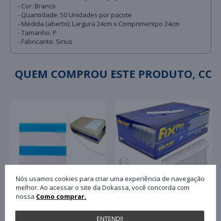
- Cor: Branco
- Quantidade: 50 Unidades por pacote
- Medida (aberto): Largura 24cm x Comprimentpo 24cm
- Tamanho: P
- Fabricante: Sirius
QUEM COMPROU ESTE PRODUTO, C
Nós usamos cookies para criar uma experiência de navegação
melhor. Ao acessar o site da Dokassa, você concorda com
nossa
Como comprar.
Pino Plástico Tag Fix
ENTENDI!
Envelope Plastico para