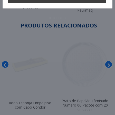
Pin Antifurto 40mm
Nota Fiscal Plasvit
com 5.000 Unidades
13x17 Un
Paulimaq
PRODUTOS RELACIONADOS
Prato de Papelão Lâminado
Rodo Esponja Limpa piso
Número 06 Pacote com 20
com Cabo Condor
unidades