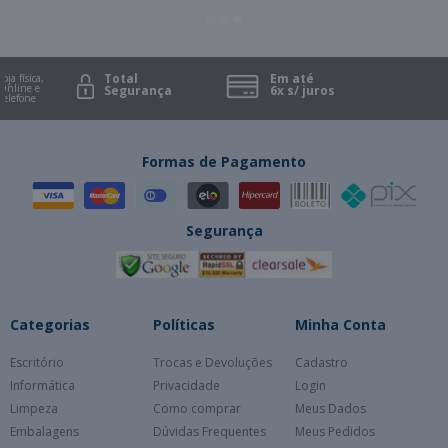
Total
Em até
ja física,
line e
Segurança
6x s/ juros
lefone
Formas de Pagamento
Segurança
Categorias
Políticas
Minha Conta
Escritório
Trocas e Devoluções
Cadastro
Informática
Privacidade
Login
Limpeza
Como comprar
Meus Dados
Embalagens
Dúvidas Frequentes
Meus Pedidos