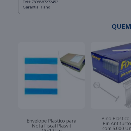
EAN: 7898587272452
Garantia: 1 ano
QUEM
Pino Plástico
Envelope Plastico para
Pin Antifur
Nota Fiscal Plasvit
com 5.000 U
13x17 Un