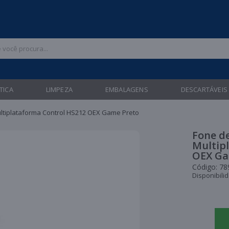
 47 3211-6700 |
| Entregas gratuitas em até 24 horas para Brusque e Gua
TICA
LIMPEZA
EMBALAGENS
DESCARTÁVEIS
tiplataforma Control HS212 OEX Game Preto
Fone d
Multip
OEX Ga
Código:
78
Disponibili