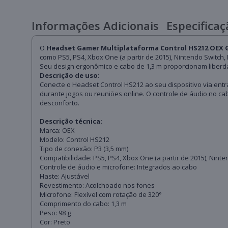
Informações Adicionais
Especificaç
O
Headset Gamer Multiplataforma Control HS212 OEX
como PS5, PS4, Xbox One (a partir de 2015), Nintendo Switch
Seu design ergonômico e cabo de 1,3 m proporcionam liberd
Descrição de uso:
Conecte o Headset Control HS212 ao seu dispositivo via entr
durante jogos ou reuniões online. O controle de áudio no c
desconforto.
Descrição técnica:
Marca: OEX
Modelo: Control HS212
Tipo de conexão: P3 (3,5 mm)
Compatibilidade: PS5, PS4, Xbox One (a partir de 2015), Ninte
Controle de áudio e microfone: Integrados ao cabo
Haste: Ajustável
Revestimento: Acolchoado nos fones
Microfone: Flexível com rotação de 320°
Comprimento do cabo: 1,3 m
Peso: 98 g
Cor: Preto