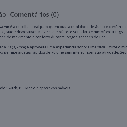
ão
Comentários (0)
 Game
é a escolha ideal para quem busca qualidade de áudio e conforto 
, PC, Mac e dispositivos móveis, ele oferece som claro e microfone integr
ade de movimento e conforto durante longas sessões de uso.
ada P3 (3,5 mm) e aproveite uma experiência sonora imersiva. Utilize o 
abo permite ajustes rápidos de volume sem interromper sua atividade. Se
ndo Switch, PC, Mac e dispositivos móveis