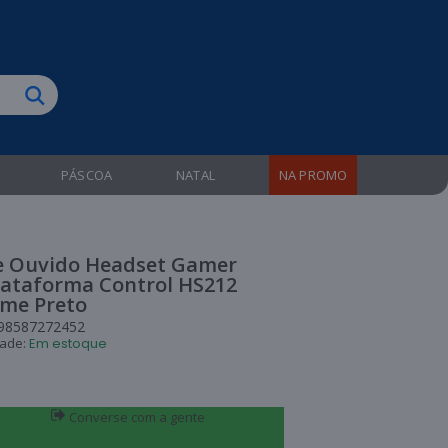
biruba!
PÁSCOA
NATAL
NA PROMO
e Ouvido Headset Gamer
lataforma Control HS212
me Preto
98587272452
dade:
Em estoque
Converse com a gente