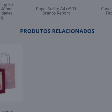
 Tag Fix
to 40mm
Papel Sulfite A4 c/500
Canet
nidades
Branco Report
Fab
aq
PRODUTOS RELACIONADOS
 Cromus