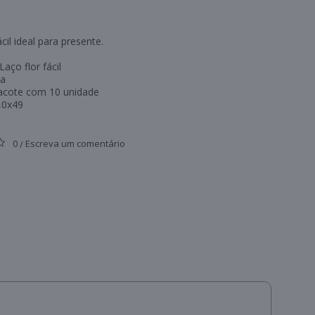
ácil ideal para presente.
aço flor fácil
ta
acote com 10 unidade
,0x49
0
Escreva um comentário
/