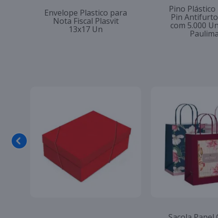
Pino Plástico
Envelope Plastico para
Pin Antifur
Nota Fiscal Plasvit
com 5.000 U
13x17 Un
Paulim
Sacola Papel