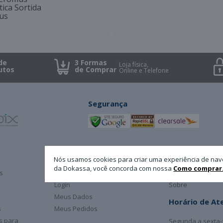
ica Sortida
us
de
3 Formas
Loja física,
utos
de Comprar
Online e Telefone
Segurança
Minha Conta
A Dokassa
Nós usamos cookies para criar uma experiência de nav
da Dokassa, você concorda com nossa
Como comprar
s
Cadastro
Atendimento
Login
Sobre
Meus Dados
Horário de A
s
Meus Pedidos
as para
Segunda a sexta-