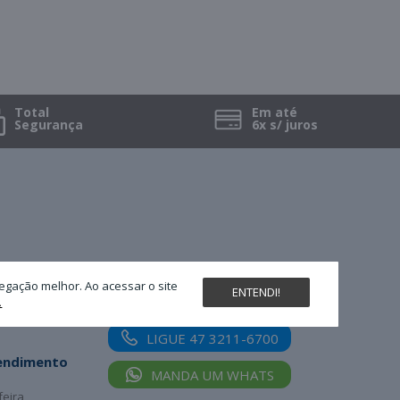
Total
Em até
Segurança
6x s/ juros
Nossas redes sociais
egação melhor. Ao acessar o site
ENTENDI!
.
LIGUE 47 3211-6700
tendimento
MANDA UM WHATS
feira