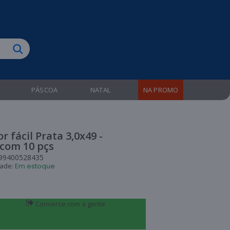
biruba!
PÁSCOA
NATAL
NA PROMO
or fácil Prata 3,0x49 -
 com 10 pçs
99400528435
dade:
Em estoque
Converse com a gente