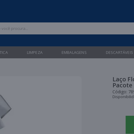
 47 3211-6700 |
| Entregas gratuitas em até 24 horas para Brusque e Gua
TICA
LIMPEZA
EMBALAGENS
DESCARTÁVEIS
Laço Fl
Pacote
Código:
78
Disponibili