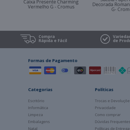
Caixa Presente Charming
Decorada Romant
Vermelho G - Cromus
G- Crom
Compra
Varieda
Rápida e Fácil
de Prod
Formas de Pagamento
Categorias
Políticas
Escritório
Trocas e Devoluçõe
Informática
Privacidade
Limpeza
Como comprar
Embalagens
Dúvidas Frequente
Natal
Políticas de Entreg