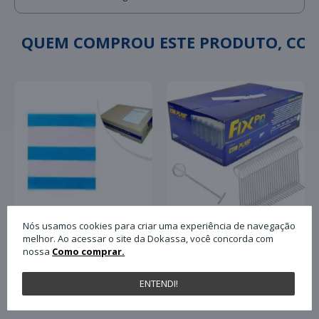
QUEM COMPROU ESTE PRODUTO, C
Nós usamos cookies para criar uma experiência de navegação
melhor. Ao acessar o site da Dokassa, você concorda com
Pino Plástico Tag Fix
nossa
Como comprar.
Envelope Plastico para
Pin Antifurto 40mm
Nota Fiscal Plasvit
com 5.000 Unidades
13x17 Un
Paulimaq
ENTENDI!