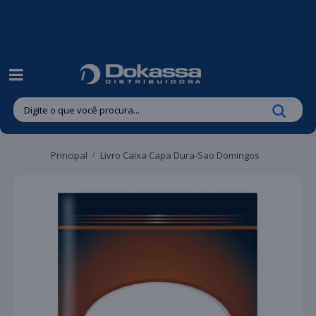
| Entregas gratuitas em até 24 horas para Brusque e Guabiruba!
Principal
Livro Caixa Capa Dura-Sao Domingos