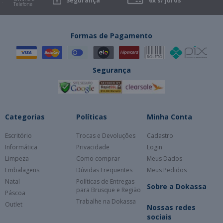
Segurança
6x s/ juros
Telefone
Formas de Pagamento
Segurança
Categorias
Políticas
Minha Conta
Escritório
Trocas e Devoluções
Cadastro
Informática
Privacidade
Login
Limpeza
Como comprar
Meus Dados
Embalagens
Dúvidas Frequentes
Meus Pedidos
Natal
Políticas de Entregas
Sobre a Dokassa
para Brusque e Região
Páscoa
Trabalhe na Dokassa
Outlet
Nossas redes
sociais