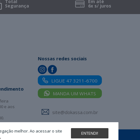
Total
Em até
Segurança
6x s/ juros
Nossas redes sociais
LIGUE 47 3211-6700
tendimento
MANDA UM WHATS
feira
00 e aos
site@dokassa.com.br
00.
egação melhor. Ao acessar o site
ENTENDI!
.