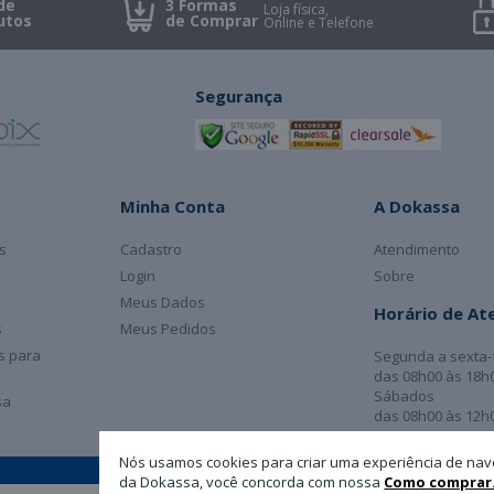
de
3 Formas
Loja física,
utos
de Comprar
Online e Telefone
Segurança
Minha Conta
A Dokassa
s
Cadastro
Atendimento
Login
Sobre
Meus Dados
Horário de A
s
Meus Pedidos
as para
Segunda a sexta-
das 08h00 às 18h
Sábados
sa
das 08h00 às 12h
Nós usamos cookies para criar uma experiência de nav
da Dokassa, você concorda com nossa
Como comprar