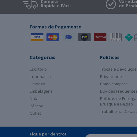
Compra
Varieda
Rápida e Fácil
de Prod
Formas de Pagamento
Categorias
Políticas
Escritório
Trocas e Devoluçõe
Informática
Privacidade
Limpeza
Como comprar
Embalagens
Dúvidas Frequente
Natal
Políticas de Entreg
Brusque e Região
Páscoa
Trabalhe na Dokas
Outlet
Fique por dentro!