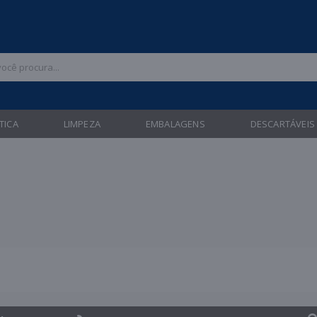
 47 3211-6700 |
| Entregas gratuitas em até 24 horas para Brusque e Gua
TICA
LIMPEZA
EMBALAGENS
DESCARTÁVEIS